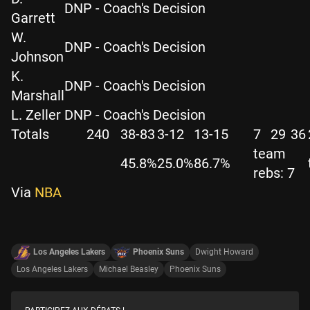
DNP - Coach's Decision
Garrett
W.
DNP - Coach's Decision
Johnson
K.
DNP - Coach's Decision
Marshall
L. Zeller
DNP - Coach's Decision
Totals
240
38-83
3-12
13-15
7
29
36
team
45.8%
25.0%
86.7%
rebs: 7
Via
NBA
Los Angeles Lakers
Phoenix Suns
Dwight Howard
Los Angeles Lakers
Michael Beasley
Phoenix Suns