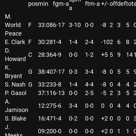
pos
min
fgm-a
ftm-a
+/-
off
def
tot
a
M.
World
F
33:08
6-17
3-10
0-0
-8
2
3
5
Peace
E. Clark
F
30:28
1-4
1-4
2-4
-10
2
6
8
D.
C
28:36
4-9
0-0
1-2
+5
5
9
14
Howard
K.
G
38:40
7-17
0-3
3-4
-8
0
5
5
Bryant
S. Nash
G
33:23
3-8
1-4
4-4
-8
0
4
4
P. Gasol
37:11
6-13
0-0
2-5
-5
2
3
5
A.
12:27
5-6
3-4
0-0
0
0
4
4
Jamison
S. Blake
16:47
1-4
0-2
0-0
+2
0
0
0
J.
09:20
0-0
0-0
0-0
+2
0
1
1
Meeks