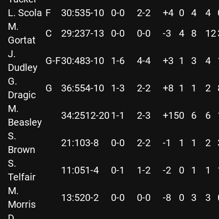
L. Scola
F
30:53
5-10
0-0
2-2
+4
0
4
4
M.
C
29:23
7-13
0-0
0-0
-3
4
8
12
Gortat
J.
G-F
30:48
3-10
1-6
4-4
+3
1
3
4
Dudley
G.
G
36:55
4-10
1-3
2-2
+8
1
1
2
Dragic
M.
34:25
12-20
1-1
2-3
+15
0
6
6
Beasley
S.
21:10
3-8
0-0
2-2
-1
1
1
2
Brown
S.
11:05
1-4
0-1
1-2
-2
0
1
1
Telfair
M.
13:52
0-2
0-0
0-0
-8
0
3
3
Morris
D.