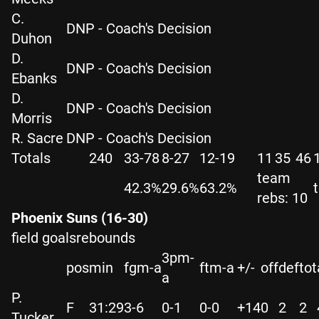
C.
DNP - Coach's Decision
Duhon
D.
DNP - Coach's Decision
Ebanks
D.
DNP - Coach's Decision
Morris
R. Sacre
DNP - Coach's Decision
Totals
240
33-78
8-27
12-19
11
35
46
team
42.3%
29.6%
63.2%
t
rebs: 10
Phoenix Suns (16-30)
field goalsrebounds
3pm-
pos
min
fgm-a
ftm-a
+/-
off
def
tot
a
P.
F
31:29
3-6
0-1
0-0
+14
0
2
2
Tucker