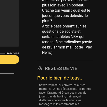
Memphis Grizzlies
plus loin avec Thibodeau.
39 sessions
Crache ton venin : quel est le
Cleveland Cavaliers
joueur que vous détestez le
38 sessions
plus ?
Article passionnant sur les
Orlando Magic
questions de société et
36 sessions
certains athlètes NBA qui
Euroleague
tendent à se radicaliser (envie
34 sessions
de brûler mon maillot de Tyler
Herro)
Charlotte Hornets
0 réactions
32 sessions
Houston Rockets
RÈGLES DE VIE
31 sessions
Pour le bien de tous...
Washington Wizards
Soyez respectueux envers les autres
29 sessions
membres. On ne dépasse pas les bornes
façon Draymond Green des mauvais
Portland Trail Blazers
jours : pas de trolling haineux, ni
27 sessions
d’attaques personnelles dans les
messages et les commentaires.