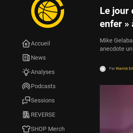
Le jour 
enfer »
Mike Gelabal
Accueil
anecdote un 
News
Par
Warrick Er
Analyses
Podcasts
Sessions
REVERSE
SHOP Merch