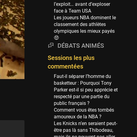
Phoenix Suns
l’exploit… avant d’exploser
69 sessions
face à Team USA
Les joueurs NBA dominent le
Miami Heat
classement des athlètes
63 sessions
olympiques les mieux payés
Los Angeles Clippers
🤑
61 sessions
DÉBATS ANIMÉS
Indiana Pacers
Sessions les plus
53 sessions
commentées
New Orleans Pelicans
53 sessions
Faut-il séparer l’homme du
basketteur : Pourquoi Tony
Jeux Olympiques
Parker est-il si peu apprécie et
52 sessions
respecté par une partie du
public français ?
Atlanta Hawks
Comment vous êtes tombés
45 sessions
amoureux de la NBA ?
Chicago Bulls
Les Knicks n’en seraient peut-
41 sessions
être pas là sans Thibodeau,
mais ils ne peuvent pas aller