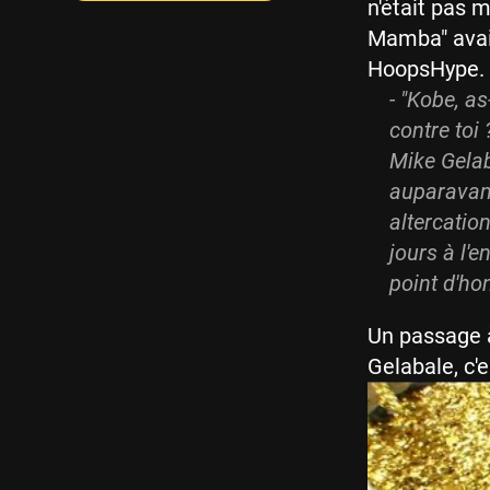
n'était pas 
Mamba" avait
HoopsHype.
- "Kobe, a
contre toi 
Mike Gelaba
auparavant.
altercation
jours à l'e
point d'ho
Un passage 
Gelabale, c'e