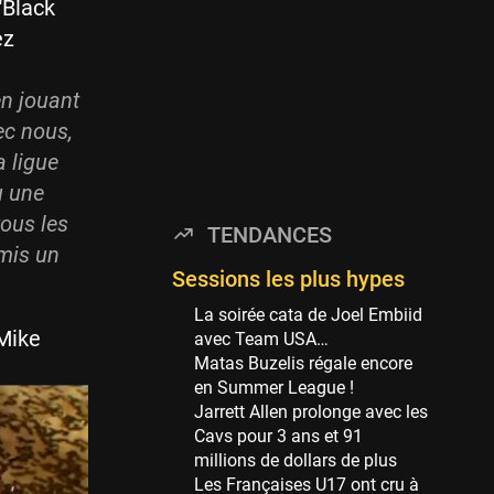
Minnesota Timberwolves
"Black
114 sessions
ez
Golden State Warriors
113 sessions
en jouant
Denver Nuggets
vec nous,
106 sessions
a ligue
WNBA
u une
97 sessions
tous les
TENDANCES
Philadelphia Sixers
 mis un
89 sessions
Sessions les plus hypes
Milwaukee Bucks
La soirée cata de Joel Embiid
82 sessions
 Mike
avec Team USA…
Matas Buzelis régale encore
Hoop Culture
en Summer League !
73 sessions
Jarrett Allen prolonge avec les
Oklahoma City Thunder
Cavs pour 3 ans et 91
69 sessions
millions de dollars de plus
Les Françaises U17 ont cru à