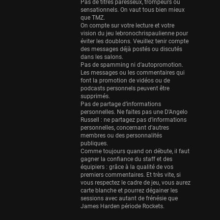
Eurobasket
Pas de titres paresseux, trompeurs ou
sensationnels. On vaut tous bien mieux
25 sessions
que TMZ.
On compte sur votre lecture et votre
Detroit Pistons
vision du jeu lebronochrispaulienne pour
25 sessions
éviter les doublons. Veuillez tenir compte
des messages déjà postés ou discutés
Brooklyn Nets
dans les salons.
Pas de spamming ni d’autopromotion.
24 sessions
Les messages ou les commentaires qui
font la promotion de vidéos ou de
Sacramento Kings
podcasts personnels peuvent être
24 sessions
supprimés.
Pas de partage d’informations
Utah Jazz
personnelles. Ne faites pas une D’Angelo
Russell : ne partagez pas d’informations
22 sessions
personnelles, concernant d’autres
membres ou des personnalités
Toronto Raptors
publiques.
18 sessions
Comme toujours quand on débute, il faut
gagner la confiance du staff et des
REVERSE
équipiers : grâce à la qualité de vos
premiers commentaires. Et très vite, si
11 sessions
vous respectez le cadre de jeu, vous aurez
Bleues
carte blanche et pourrez dégainer les
sessions avec autant de frénésie que
0 sessions
James Harden période Rockets.