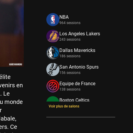
NBA
964 sessions
Los Angeles Lakers
243 sessions
Dallas Mavericks
186 sessions
San Antonio Spurs
156 sessions
élite
Equipe de France
venirs en
138 sessions
. Le
Boston Celtics
 du monde
133 sessions
Voir plus de salons
r
New York Knicks
abale,
114 sessions
ers. Ce