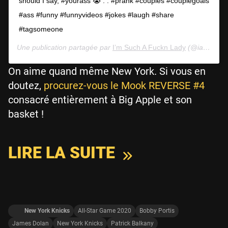
should I say, #yourass 😭 . . #prank #couples #couplegoals
#ass #funny #funnyvideos #jokes #laugh #share
#tagsomeone
Une publication partagée par
I’m Such A Fuckn Lady
(@iamaleidy) le
On aime quand même New York. Si vous en
doutez,
procurez-vous le Mook REVERSE #4
consacré entièrement à Big Apple et son
basket !
LIRE LA SUITE
New York Knicks
All-Star Game 2020
Bobby Portis
James Dolan
New York Knicks
Patrick Balkany