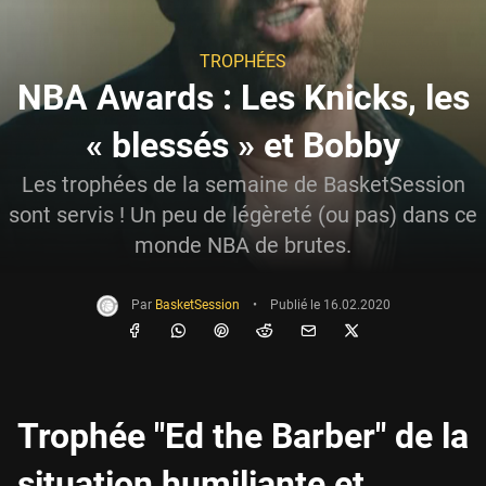
TROPHÉES
NBA Awards : Les Knicks, les
« blessés » et Bobby
Les trophées de la semaine de BasketSession
sont servis ! Un peu de légèreté (ou pas) dans ce
monde NBA de brutes.
Par
BasketSession
•
Publié le
16.02.2020
Trophée "Ed the Barber" de la
situation humiliante et