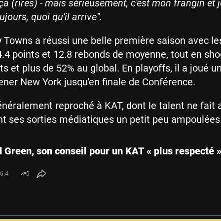
 ça (rires) - mais sérieusement, c'est mon frangin et j
jours, quoi qu'il arrive".
 Towns a réussi une belle première saison avec le
.4 points et 12.8 rebonds de moyenne, tout en sho
s et plus de 52% au global. En playoffs, il a joué un
ener New York jusqu'en finale de Conférence.
énéralement reproché à KAT, dont le talent ne fait
nt ses sorties médiatiques un petit peu ampoulées.
Green, son conseil pour un KAT « plus respecté 
6.4
0