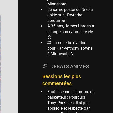
Minnesota
Phoenix Suns
L’énorme poster de Nikola
69 sessions
Jokic sur… DeAndre
Jordan 😂
Miami Heat
A 35 ans, James Harden a
63 sessions
changé son rythme de vie
Los Angeles Clippers
😪
61 sessions
🎞 La superbe ovation
pour Karl-Anthony Towns
Indiana Pacers
à Minnesota 👏
53 sessions
New Orleans Pelicans
DÉBATS ANIMÉS
53 sessions
Sessions les plus
Jeux Olympiques
52 sessions
commentées
Atlanta Hawks
Faut-il séparer l’homme du
45 sessions
basketteur : Pourquoi
Tony Parker est-il si peu
Chicago Bulls
apprécie et respecté par
41 sessions