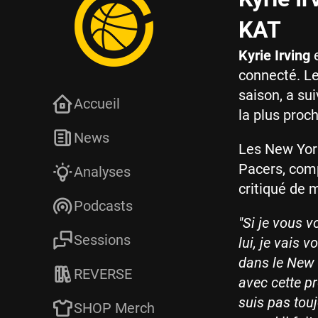
KAT
Kyrie Irving
e
connecté. Le
saison, a su
Accueil
la plus proch
News
Les New York
Pacers, comp
Analyses
critiqué de 
Podcasts
"Si je vous 
Sessions
lui, je vais 
dans le New J
REVERSE
avec cette pr
suis pas touj
SHOP Merch