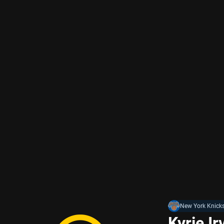
New York Knick
Kyrie I