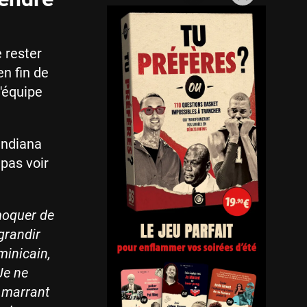
 rester
n fin de
l'équipe
Indiana
pas voir
 moquer de
grandir
minicain,
 Je ne
t marrant