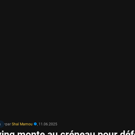
s
•
par
Shaï Mamou
,
11.06.2025
rving monte au créneau pour dé