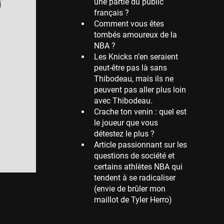
une partie du public
français ?
Memphis Grizzlies
Comment vous êtes
39 sessions
tombés amoureux de la
Cleveland Cavaliers
NBA ?
38 sessions
Les Knicks n’en seraient
peut-être pas là sans
Orlando Magic
Thibodeau, mais ils ne
36 sessions
peuvent pas aller plus loin
Euroleague
avec Thibodeau.
34 sessions
Crache ton venin : quel est
le joueur que vous
Charlotte Hornets
détestez le plus ?
32 sessions
Article passionnant sur les
Houston Rockets
questions de société et
31 sessions
certains athlètes NBA qui
tendent à se radicaliser
Washington Wizards
(envie de brûler mon
29 sessions
maillot de Tyler Herro)
Portland Trail Blazers
27 sessions