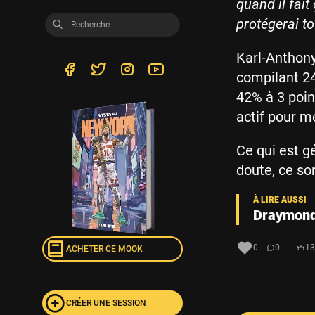
quand il fait
protégerai tou
Karl-Anthony
compilant 24
42% à 3 point
actif pour m
Ce qui est g
doute, ce so
Draymond 
0
0
13
ACHETER CE MOOK
CRÉER UNE SESSION