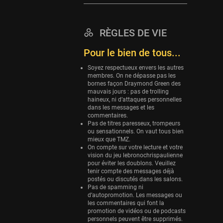
Eurobasket
25 sessions
RÈGLES DE VIE
Detroit Pistons
Pour le bien de tous...
25 sessions
Brooklyn Nets
Soyez respectueux envers les autres
membres. On ne dépasse pas les
24 sessions
bornes façon Draymond Green des
mauvais jours : pas de trolling
Sacramento Kings
haineux, ni d’attaques personnelles
24 sessions
dans les messages et les
commentaires.
Utah Jazz
Pas de titres paresseux, trompeurs
ou sensationnels. On vaut tous bien
22 sessions
mieux que TMZ.
On compte sur votre lecture et votre
Toronto Raptors
vision du jeu lebronochrispaulienne
18 sessions
pour éviter les doublons. Veuillez
tenir compte des messages déjà
REVERSE
postés ou discutés dans les salons.
Pas de spamming ni
11 sessions
d’autopromotion. Les messages ou
les commentaires qui font la
Bleues
promotion de vidéos ou de podcasts
0 sessions
personnels peuvent être supprimés.