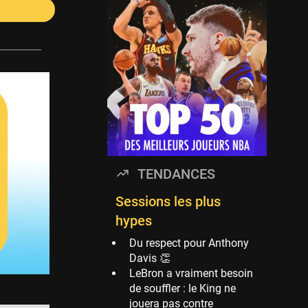
Timberwolves
114 sessions
Golden State Warriors
113 sessions
Denver Nuggets
106 sessions
WNBA
97 sessions
Philadelphia Sixers
TENDANCES
89 sessions
Milwaukee Bucks
Sessions les plus
82 sessions
hypes
Hoop Culture
Du respect pour Anthony
73 sessions
Davis 👏
LeBron a vraiment besoin
Oklahoma City
de souffler : le King ne
Thunder
jouera pas contre
69 sessions