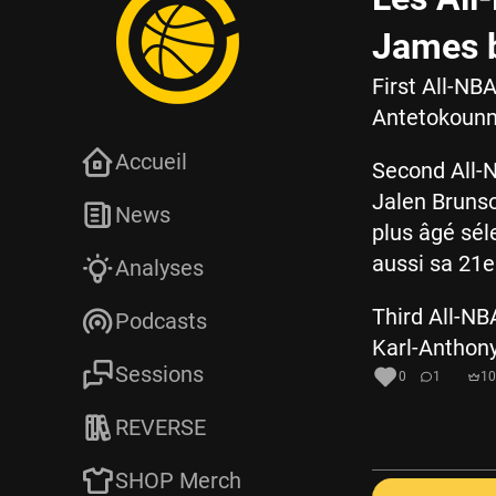
James b
First All-NB
Antetokounm
Accueil
Second All-
Jalen Brunso
News
plus âgé sél
aussi sa 21
Analyses
Third All-NB
Podcasts
Karl-Anthon
Sessions
0
1
10
REVERSE
SHOP Merch