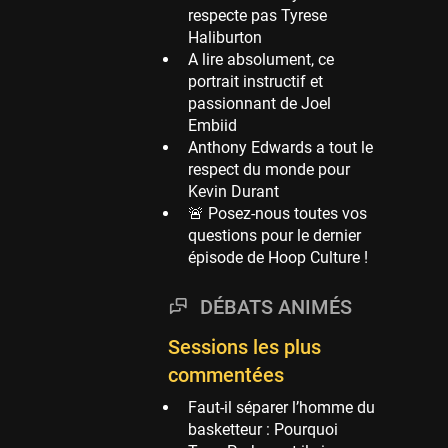
respecte pas Tyrese
Phoenix Suns
Haliburton
69 sessions
A lire absolument, ce
portrait instructif et
Miami Heat
passionnant de Joel
63 sessions
Embiid
Los Angeles Clippers
Anthony Edwards a tout le
61 sessions
respect du monde pour
Kevin Durant
Indiana Pacers
🚨 Posez-nous toutes vos
53 sessions
questions pour le dernier
New Orleans Pelicans
épisode de Hoop Culture !
53 sessions
DÉBATS ANIMÉS
Jeux Olympiques
52 sessions
Sessions les plus
Atlanta Hawks
commentées
45 sessions
Faut-il séparer l’homme du
Chicago Bulls
basketteur : Pourquoi
41 sessions