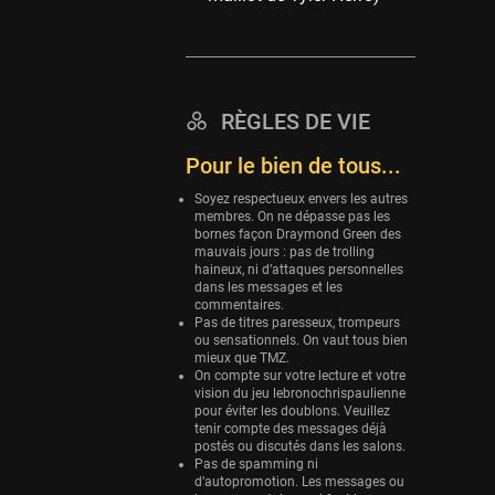
Eurobasket
25 sessions
Detroit Pistons
25 sessions
RÈGLES DE VIE
Brooklyn Nets
Pour le bien de tous...
24 sessions
Soyez respectueux envers les autres
Sacramento Kings
membres. On ne dépasse pas les
bornes façon Draymond Green des
24 sessions
mauvais jours : pas de trolling
haineux, ni d’attaques personnelles
Utah Jazz
dans les messages et les
22 sessions
commentaires.
Pas de titres paresseux, trompeurs
Toronto Raptors
ou sensationnels. On vaut tous bien
mieux que TMZ.
18 sessions
On compte sur votre lecture et votre
vision du jeu lebronochrispaulienne
REVERSE
pour éviter les doublons. Veuillez
11 sessions
tenir compte des messages déjà
postés ou discutés dans les salons.
Bleues
Pas de spamming ni
0 sessions
d’autopromotion. Les messages ou