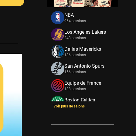
NBA
964 sessions
Los Angeles Lakers
243 sessions
Dallas Mavericks
186 sessions
San Antonio Spurs
156 sessions
Equipe de France
138 sessions
Boston Celtics
133 sessions
Voir plus de salons
New York Knicks
114 sessions
Minnesota