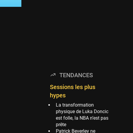
Timberwolves
114 sessions
Golden State Warriors
113 sessions
Denver Nuggets
106 sessions
WNBA
97 sessions
Philadelphia Sixers
TENDANCES
89 sessions
Milwaukee Bucks
Sessions les plus
82 sessions
hypes
Hoop Culture
La transformation
73 sessions
physique de Luka Doncic
est folle, la NBA n’est pas
Oklahoma City
prête
Thunder
Patrick Beverley ne
69 sessions