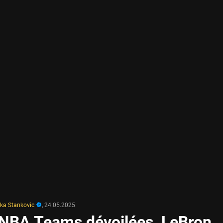
ka Stankovic
,
24.05.2025
-NBA Teams dévoilées, LeBron