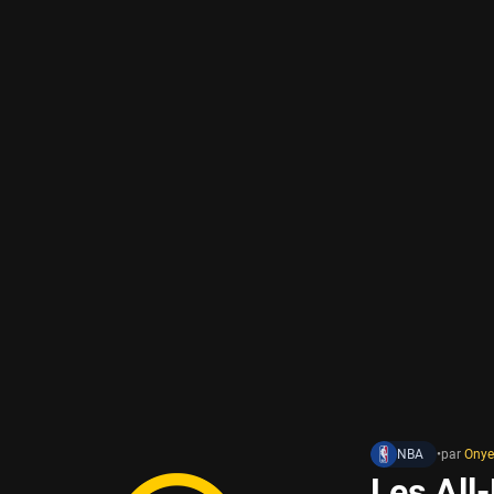
NBA
•
par
Onye
Les All