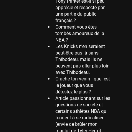
Tony Parker est-il si peu
apprécie et respecté par
Memphis Grizzlies
une partie du public
39 sessions
français ?
Cleveland Cavaliers
Comment vous êtes
38 sessions
tombés amoureux de la
NBA ?
Orlando Magic
Les Knicks n’en seraient
36 sessions
peut-être pas là sans
Euroleague
Thibodeau, mais ils ne
34 sessions
peuvent pas aller plus loin
avec Thibodeau.
Charlotte Hornets
Crache ton venin : quel est
32 sessions
le joueur que vous
Houston Rockets
détestez le plus ?
31 sessions
Article passionnant sur les
questions de société et
Washington Wizards
certains athlètes NBA qui
29 sessions
tendent à se radicaliser
Portland Trail Blazers
(envie de brûler mon
27 sessions
maillot de Tyler Herro)