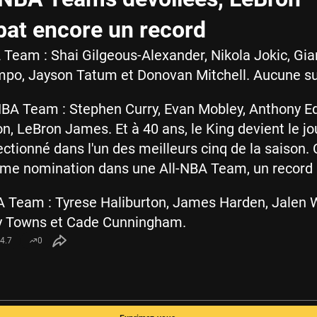
at encore un record
A Team : Shai Gilgeous-Alexander, Nikola Jokic, Gia
po, Jayson Tatum et Donovan Mitchell. Aucune su
NBA Team : Stephen Curry, Evan Mobley, Anthony E
n, LeBron James. Et à 40 ans, le King devient le jo
ectionné dans l'un des meilleurs cinq de la saison. 
eme nomination dans une All-NBA Team, un record 
A Team : Tyrese Haliburton, James Harden, Jalen W
y Towns et Cade Cunningham.
4.7
0