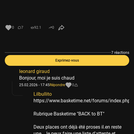
0
7
92.1
0
7 réactions
Exprimez-vous
leonard giraud
Bonjour, moi je suis chaud
25.02.2026 - 17:45
Répondre
0
Lilbullito
https://www.basketime.net/forums/index.php
Rubrique Basketime "BACK to BT"
Deux places ont déjà été proses il.en reste
une . Je peux faire une liste d'attente et