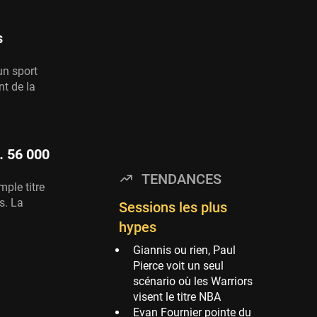
Timberwolves
114 sessions
s
Golden State Warriors
113 sessions
 un sport
Denver Nuggets
nt de la
106 sessions
WNBA
97 sessions
… 56 000
Philadelphia Sixers
TENDANCES
89 sessions
mple titre
s. La
Milwaukee Bucks
Sessions les plus
82 sessions
hypes
Hoop Culture
Giannis ou rien, Paul
73 sessions
Pierce voit un seul
scénario où les Warriors
Oklahoma City
visent le titre NBA
Thunder
Evan Fournier pointe du
69 sessions