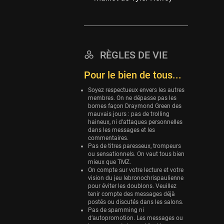
Eurobasket
25 sessions
Detroit Pistons
25 sessions
RÈGLES DE VIE
Brooklyn Nets
Pour le bien de tous...
24 sessions
Soyez respectueux envers les autres
Sacramento Kings
membres. On ne dépasse pas les
bornes façon Draymond Green des
24 sessions
mauvais jours : pas de trolling
haineux, ni d’attaques personnelles
Utah Jazz
dans les messages et les
22 sessions
commentaires.
Pas de titres paresseux, trompeurs
Toronto Raptors
ou sensationnels. On vaut tous bien
mieux que TMZ.
18 sessions
On compte sur votre lecture et votre
vision du jeu lebronochrispaulienne
REVERSE
pour éviter les doublons. Veuillez
11 sessions
tenir compte des messages déjà
postés ou discutés dans les salons.
Bleues
Pas de spamming ni
0 sessions
d’autopromotion. Les messages ou