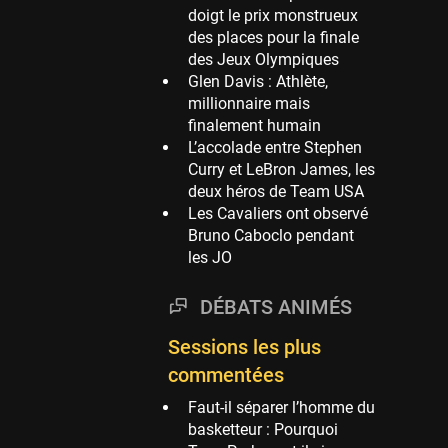
doigt le prix monstrueux
Phoenix Suns
des places pour la finale
69 sessions
des Jeux Olympiques
Glen Davis : Athlète,
Miami Heat
millionnaire mais
63 sessions
finalement humain
Los Angeles Clippers
L’accolade entre Stephen
61 sessions
Curry et LeBron James, les
deux héros de Team USA
Indiana Pacers
Les Cavaliers ont observé
53 sessions
Bruno Caboclo pendant
New Orleans Pelicans
les JO
53 sessions
DÉBATS ANIMÉS
Jeux Olympiques
52 sessions
Sessions les plus
Atlanta Hawks
commentées
45 sessions
Faut-il séparer l’homme du
Chicago Bulls
basketteur : Pourquoi
41 sessions