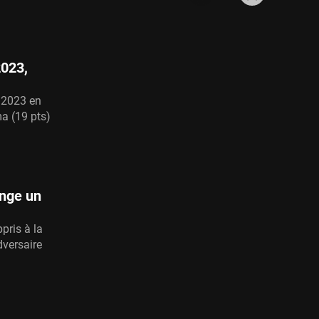
2023,
l 2023 en
a (19 pts)
ange un
pris à la
dversaire