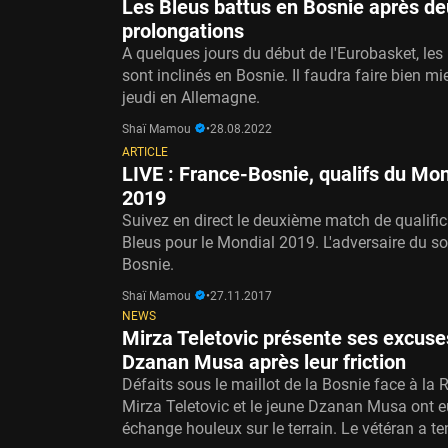
Les Bleus battus en Bosnie après d
prolongations
A quelques jours du début de l'Eurobasket, les
sont inclinés en Bosnie. Il faudra faire bien m
jeudi en Allemagne.
Shaï Mamou
•
28.08.2022
ARTICLE
LIVE : France-Bosnie, qualifs du Mon
2019
Suivez en direct le deuxième match de qualifi
Bleus pour le Mondial 2019. L'adversaire du soi
Bosnie.
Shaï Mamou
•
27.11.2017
NEWS
Mirza Teletovic présente ses excuse
Dzanan Musa après leur friction
Défaits sous le maillot de la Bosnie face à la 
Mirza Teletovic et le jeune Dzanan Musa ont 
échange houleux sur le terrain. Le vétéran a ten