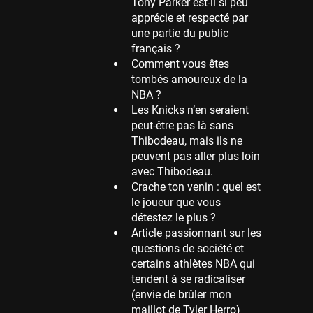
Tony Parker est-il si peu
apprécie et respecté par
Memphis Grizzlies
une partie du public
39 sessions
français ?
Cleveland Cavaliers
Comment vous êtes
38 sessions
tombés amoureux de la
NBA ?
Orlando Magic
Les Knicks n’en seraient
36 sessions
peut-être pas là sans
Euroleague
Thibodeau, mais ils ne
34 sessions
peuvent pas aller plus loin
avec Thibodeau.
Charlotte Hornets
Crache ton venin : quel est
32 sessions
le joueur que vous
Houston Rockets
détestez le plus ?
31 sessions
Article passionnant sur les
questions de société et
Washington Wizards
certains athlètes NBA qui
29 sessions
tendent à se radicaliser
Portland Trail Blazers
(envie de brûler mon
27 sessions
maillot de Tyler Herro)