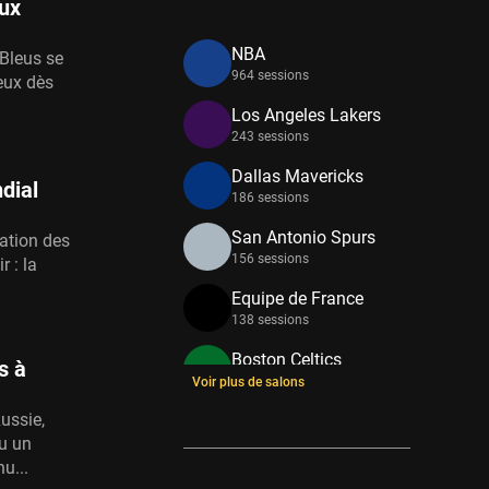
eux
NBA
 Bleus se
964 sessions
ieux dès
Los Angeles Lakers
243 sessions
Dallas Mavericks
dial
186 sessions
San Antonio Spurs
cation des
156 sessions
r : la
Equipe de France
138 sessions
Boston Celtics
s à
133 sessions
Voir plus de salons
Russie,
New York Knicks
eu un
114 sessions
u...
Minnesota