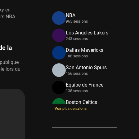
ky en
NBA
urs NBA
965 sessions
Los Angeles Lakers
243 sessions
de la
Dallas Mavericks
186 sessions
épublique
San Antonio Spurs
ie lors du
156 sessions
Equipe de France
138 sessions
Boston Celtics
133 sessions
Voir plus de salons
New York Knicks
114 sessions
Minnesota