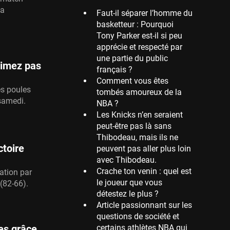
la
Faut-il séparer l’homme du
Memphis Grizzlies
basketteur : Pourquoi
39 sessions
Tony Parker est-il si peu
Cleveland Cavaliers
apprécie et respecté par
38 sessions
une partie du public
timez pas
français ?
Orlando Magic
Comment vous êtes
36 sessions
es poules
tombés amoureux de la
Euroleague
samedi.
NBA ?
34 sessions
Les Knicks n’en seraient
peut-être pas là sans
Charlotte Hornets
Thibodeau, mais ils ne
32 sessions
ctoire
peuvent pas aller plus loin
Houston Rockets
avec Thibodeau.
31 sessions
Crache ton venin : quel est
ation par
le joueur que vous
(82-66).
Washington Wizards
détestez le plus ?
29 sessions
Article passionnant sur les
Portland Trail Blazers
questions de société et
27 sessions
certains athlètes NBA qui
es grâce