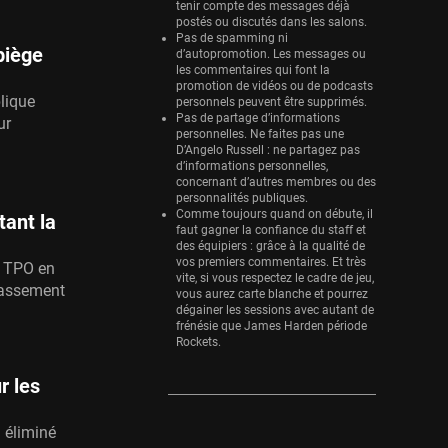
tenir compte des messages déjà
postés ou discutés dans les salons.
Pas de spamming ni
piège
d’autopromotion. Les messages ou
les commentaires qui font la
promotion de vidéos ou de podcasts
lique
personnels peuvent être supprimés.
Pas de partage d’informations
ur
personnelles. Ne faites pas une
D’Angelo Russell : ne partagez pas
d’informations personnelles,
concernant d’autres membres ou des
personnalités publiques.
Comme toujours quand on débute, il
tant la
faut gagner la confiance du staff et
des équipiers : grâce à la qualité de
vos premiers commentaires. Et très
u TPO en
vite, si vous respectez le cadre de jeu,
lassement
vous aurez carte blanche et pourrez
dégainer les sessions avec autant de
frénésie que James Harden période
Rockets.
r les
a éliminé