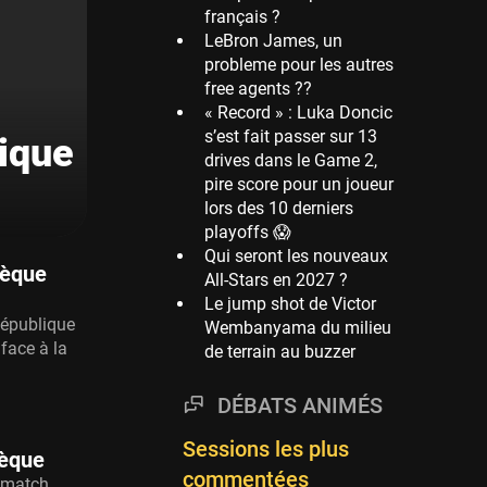
français ?
Phoenix Suns
LeBron James, un
69 sessions
probleme pour les autres
free agents ??
Miami Heat
« Record » : Luka Doncic
63 sessions
s’est fait passer sur 13
lique
Los Angeles Clippers
drives dans le Game 2,
61 sessions
pire score pour un joueur
lors des 10 derniers
Indiana Pacers
playoffs 😱
53 sessions
Qui seront les nouveaux
New Orleans Pelicans
hèque
All-Stars en 2027 ?
53 sessions
Le jump shot de Victor
République
Wembanyama du milieu
Jeux Olympiques
 face à la
de terrain au buzzer
52 sessions
Atlanta Hawks
DÉBATS ANIMÉS
45 sessions
Sessions les plus
Chicago Bulls
hèque
commentées
41 sessions
n match