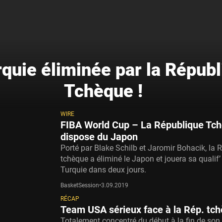
rquie éliminée par la Répub
Tchèque !
WIRE
FIBA World Cup – La République Tc
dispose du Japon
Porté par Blake Schilb et Jaromir Bohacik, la 
tchèque a éliminé le Japon et jouera sa qualif’
Turquie dans deux jours.
BasketSession
•
3.09.2019
RÉCAP
Team USA sérieux face à la Rép. tc
Totalement concentré du début à la fin de so