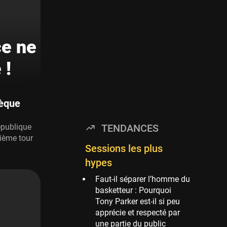
Timberwolves
114 sessions
Golden State Warriors
ce ne
113 sessions
Denver Nuggets
 !
106 sessions
WNBA
97 sessions
hèque
Philadelphia Sixers
TENDANCES
République
89 sessions
xième tour
Milwaukee Bucks
Sessions les plus
82 sessions
hypes
Hoop Culture
Faut-il séparer l’homme du
73 sessions
basketteur : Pourquoi
Tony Parker est-il si peu
Oklahoma City
apprécie et respecté par
Thunder
une partie du public
69 sessions