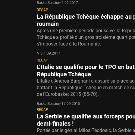
BasketSession
•
2.09.2017
RÉCAP
La République Tchèque échappe au 
roumain
Après une première période poussive, la Répub
Tchèque a profité d'un gros troisième quart po
s'imposer face à la Roumanie.
N.S
•
1.09.2017
RÉCAP
L’Italie se qualifie pour le TPO en bat
République Tchèque
L'Italie d'Andrea Bargnani a assuré sa place a
battant la République Tchèque en match de c
de l'Eurobasket 2015 (85-70).
BasketSession
•
17.09.2015
RÉCAP
La Serbie se qualifie aux forceps pou
demi-finales !
Portée par le génial Milos Teodosic, la Serbie 