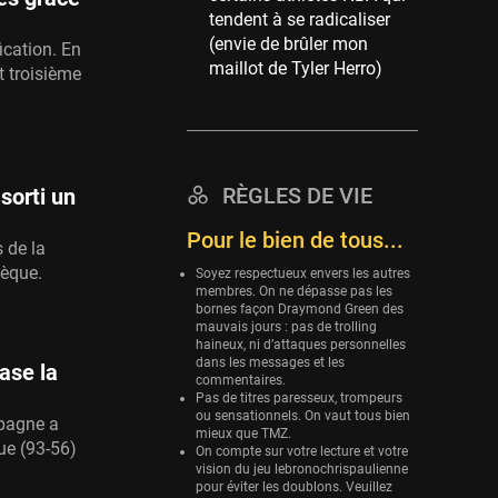
tendent à se radicaliser
Eurobasket
(envie de brûler mon
ication. En
25 sessions
maillot de Tyler Herro)
t troisième
Detroit Pistons
25 sessions
Brooklyn Nets
24 sessions
RÈGLES DE VIE
sorti un
Sacramento Kings
Pour le bien de tous...
24 sessions
 de la
hèque.
Soyez respectueux envers les autres
Utah Jazz
membres. On ne dépasse pas les
22 sessions
bornes façon Draymond Green des
mauvais jours : pas de trolling
Toronto Raptors
haineux, ni d’attaques personnelles
18 sessions
dans les messages et les
ase la
commentaires.
Pas de titres paresseux, trompeurs
REVERSE
ou sensationnels. On vaut tous bien
spagne a
11 sessions
mieux que TMZ.
ue (93-56)
On compte sur votre lecture et votre
Bleues
vision du jeu lebronochrispaulienne
0 sessions
pour éviter les doublons. Veuillez