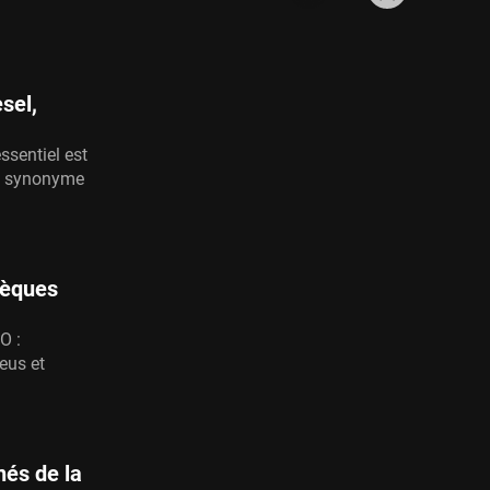
sel,
ssentiel est
est synonyme
chèques
O :
eus et
és de la