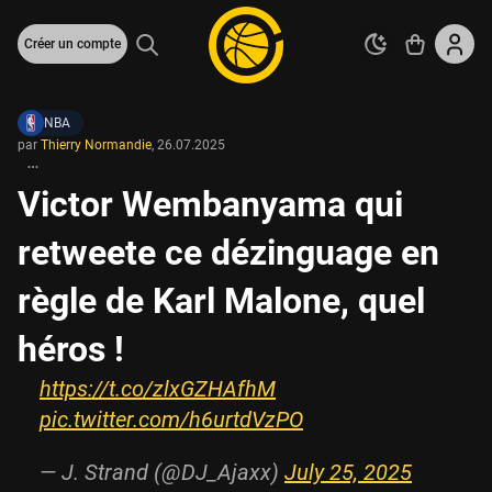
Créer un compte
NBA
par
Thierry Normandie
,
26.07.2025
Victor Wembanyama qui
retweete ce dézinguage en
règle de Karl Malone, quel
héros !
https://t.co/zlxGZHAfhM
pic.twitter.com/h6urtdVzPO
— J. Strand (@DJ_Ajaxx)
July 25, 2025