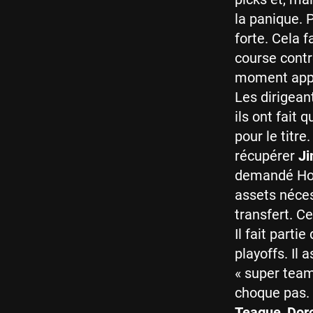
la panique. 
forte. Cela 
course contr
moment appro
Les dirigean
ils ont fait 
pour le titre
récupérer
Ji
demandé Holi
assets néces
transfert. Ce
Il fait parti
playoffs. Il 
« super teams
choque pas. 
Teague
,
Dor