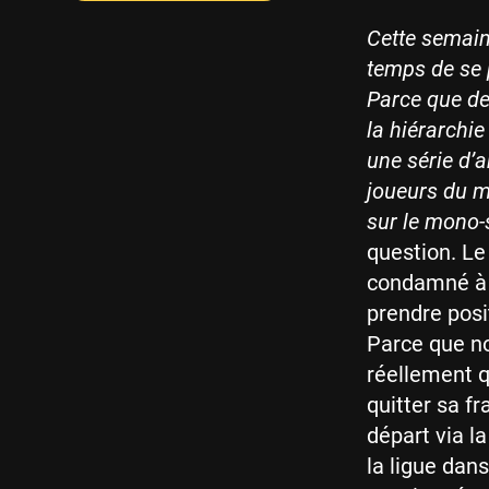
Cette semain
temps de se 
Parce que de
la hiérarchi
une série d’a
joueurs du m
sur le mono-s
question. Le 
condamné à q
prendre posi
Parce que n
réellement qu
quitter sa f
départ via l
la ligue dan