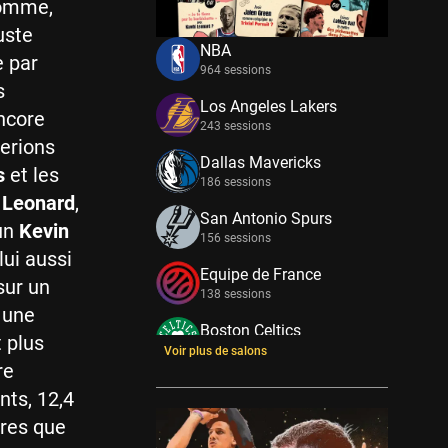
homme,
uste
NBA
e par
964 sessions
s
Los Angeles Lakers
ncore
243 sessions
erions
Dallas Mavericks
s
et les
186 sessions
 Leonard
,
San Antonio Spurs
 un
Kevin
156 sessions
ui aussi
Equipe de France
sur un
138 sessions
 une
Boston Celtics
 plus
133 sessions
Voir plus de salons
re
New York Knicks
nts, 12,4
114 sessions
fres que
Minnesota Timberwolves