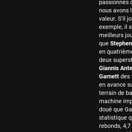
passionnés 
nous avons l
valeur. S’il 
exemple, il 
meilleurs jo
que
Stephen
en quatrième
deux supers
Giannis An
Garnett
des 
en avance sur
terrain de b
machine impo
doué que Gar
statistique q
rebonds, 4,7