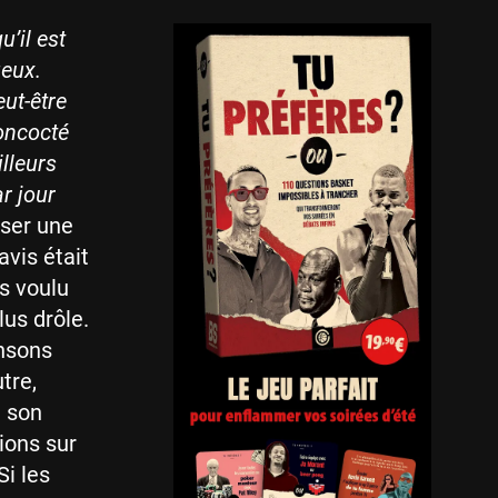
u’il est
ueux.
ut-être
concocté
illeurs
r jour
ser une
avis était
s voulu
lus drôle.
nsons
tre,
u son
ions sur
Si les