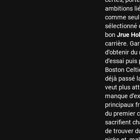
ambitions li
comme seul co
sélectionné q
bon
Jrue Ho
carrière. Gar
d’obtenir du
d’essai puis 
Boston Celtic
déjà passé l
veut plus at
manque d’exp
principaux f
du premier c
sacrifient c
de trouver d
picks et, m