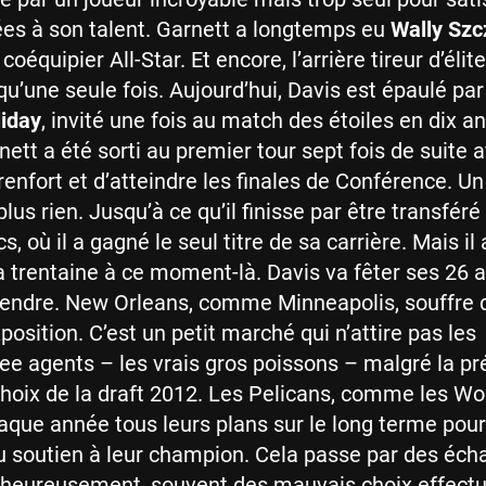
ées à son talent. Garnett a longtemps eu
Wally Szc
équipier All-Star. Et encore, l’arrière tireur d’élite
u’une seule fois. Aujourd’hui, Davis est épaulé par 
liday
, invité une fois au match des étoiles en dix a
nett a été sorti au premier tour sept fois de suite a
 renfort et d’atteindre les finales de Conférence. U
plus rien. Jusqu’à ce qu’il finisse par être transféré
s, où il a gagné le seul titre de sa carrière. Mais il 
a trentaine à ce moment-là. Davis va fêter ses 26 an
tendre. New Orleans, comme Minneapolis, souffre 
osition. C’est un petit marché qui n’attire pas les
ree agents – les vrais gros poissons – malgré la p
hoix de la draft 2012. Les Pelicans, comme les Wo
haque année tous leurs plans sur le long terme pou
u soutien à leur champion. Cela passe par des éc
alheureusement, souvent des mauvais choix effect