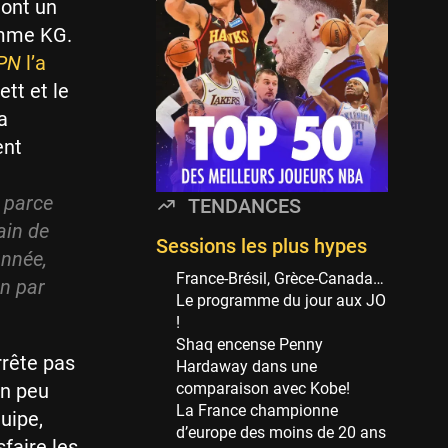
ont un
114 sessions
omme KG.
Golden State Warriors
PN
l’a
113 sessions
ett et le
Denver Nuggets
a
106 sessions
ent
WNBA
97 sessions
r parce
TENDANCES
Philadelphia Sixers
ain de
89 sessions
Sessions les plus hypes
année,
Milwaukee Bucks
France-Brésil, Grèce-Canada…
on par
82 sessions
Le programme du jour aux JO
!
Hoop Culture
Shaq encense Penny
73 sessions
rrête pas
Hardaway dans une
Oklahoma City Thunder
un peu
comparaison avec Kobe!
69 sessions
La France championne
uipe,
d’europe des moins de 20 ans
Phoenix Suns
sfaire les