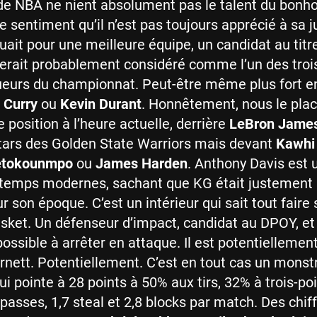
de NBA ne nient absolument pas le talent du bon
e sentiment qu’il n’est pas toujours apprécié à sa j
jouait pour une meilleure équipe, un candidat au titr
serait probablement considéré comme l’un des troi
ueurs du championnat. Peut-être même plus fort e
 Curry
ou
Kevin Durant
. Honnêtement, nous le plac
 position à l’heure actuelle, derrière
LeBron Jame
tars des Golden State Warriors mais devant
Kawhi
tetokounmpo
ou
James Harden
. Anthony Davis est
temps modernes, sachant que KG était justement l
 son époque. C’est un intérieur qui sait tout faire 
asket. Un défenseur d’impact, candidat au DPOY, et
ssible à arrêter en attaque. Il est potentiellement
nett. Potentiellement. C’est en tout cas un monst
ui pointe à 28 points à 50% aux tirs, 32% à trois-poi
 passes, 1,7 steal et 2,8 blocks par match. Des chif