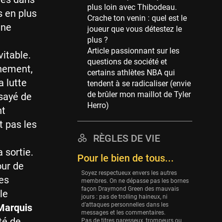
plus loin avec Thibodeau.
39 sessions
s en plus
Crache ton venin : quel est le
Cleveland Cavaliers
une
joueur que vous détestez le
38 sessions
e
plus ?
Article passionnant sur les
Orlando Magic
vitable.
questions de société et
36 sessions
chement,
certains athlètes NBA qui
Euroleague
a lutte
tendent à se radicaliser (envie
34 sessions
de brûler mon maillot de Tyler
ssayé de
Herro)
Charlotte Hornets
nt
32 sessions
 pas les
Houston Rockets
RÈGLES DE VIE
31 sessions
 sortie.
Pour le bien de tous...
Washington Wizards
our de
Soyez respectueux envers les autres
29 sessions
les
membres. On ne dépasse pas les bornes
façon Draymond Green des mauvais
Portland Trail Blazers
le
jours : pas de trolling haineux, ni
27 sessions
d’attaques personnelles dans les
Marquis
messages et les commentaires.
Eurobasket
té de
Pas de titres paresseux, trompeurs ou