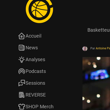
Basketteur
Accueil
News
Par
Antoine P
Analyses
Podcasts
Sessions
REVERSE
SHOP Merch