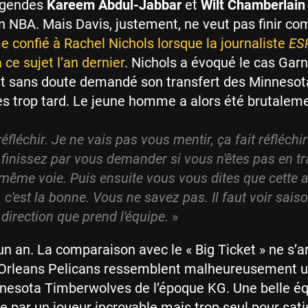
légendes
Kareem Abdul-Jabbar
et
Wilt Chamberlain
en NBA. Mais Davis, justement, ne veut pas finir c
me confié à Rachel Nichols lorsque la journaliste
ES
 ce sujet l’an dernier
. Nichols a évoqué le cas Garn
vait sans doute demandé son transfert des Minnesot
s trop tard. Le jeune homme a alors été brutalem
réfléchir. Je ne vais pas vous mentir, ça fait réfléchi
finissez par vous demander si vous n'êtes pas en tr
 même voie. Puis ensuite vous vous dites que cette 
s, c'est la bonne. Vous ne savez pas. Il faut voir sais
 direction que prend l'équipe.
»
a un an. La comparaison avec le « Big Ticket » ne s’a
 Orleans Pelicans ressemblent malheureusement 
nesota Timberwolves de l’époque KG. Une belle éq
ée par un joueur incroyable mais trop seul pour sati