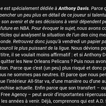
e est spécialement dédiée à
Anthony Davis
. Parce q
pencher un peu plus en détail de ce joueur si talent
 son avenir et de ses décisions à venir dépendent pe
e future en NBA. Pour évoquer le sujet, nous avons 
rticles qui analysent la situation de l’un des cinq me
onde. Retrouvez donc jusqu’à vendredi un papier pa
ourcil le plus puissant de la ligue.
Nous dévions po
titre, il se voulait moins affirmatif : et si Anthony D
uitter les New Orleans Pelicans ? Puis nous avon
tion. Parce que c’est (un peu) plus risqué et donc p
ous ne sommes pas neutres. Et parce que nous pe
e l’intérieur All-Star va, d’une manière ou d’une au
ranchise actuelle. Enfin parce que son transfert – o
a Free Agency – peut avoir d’importantes répercuss
s les années à venir. Déjà, comprenons qui est A.D. 