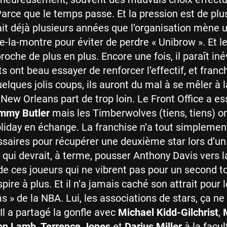
Parce que le temps passe. Et la pression est de plu
fait déjà plusieurs années que l’organisation mène 
e-la-montre pour éviter de perdre « Unibrow ». Et l
che de plus en plus. Encore une fois, il paraît iné
ts ont beau essayer de renforcer l’effectif, et fran
quelques jolis coups, ils auront du mal à se mêler à l
. New Orleans part de trop loin. Le Front Office a e
mmy Butler
mais les Timberwolves (tiens, tiens) o
day en échange. La franchise n’a tout simplement
saires pour récupérer une deuxième star lors d’un
 qui devrait, à terme, pousser Anthony Davis vers la
e de ces joueurs qui ne vibrent pas pour un second t
aspire à plus. Et il n’a jamais caché son attrait pour 
 » de la NBA. Lui, les associations de stars, ça ne 
Il a partagé la gonfle avec
Michael Kidd-Gilchrist
,
on Lamb
,
Terrence Jones
et
Darius Miller
à la facul