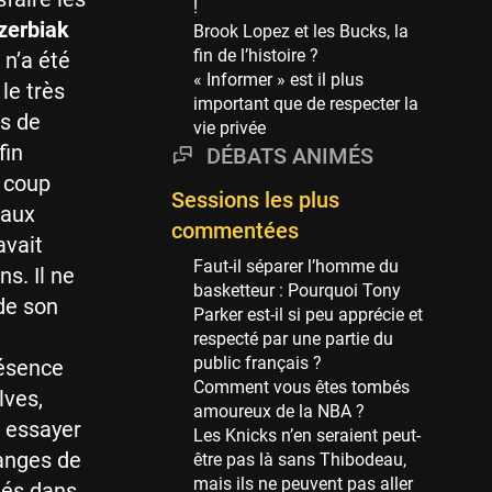
!
69 sessions
zerbiak
Brook Lopez et les Bucks, la
fin de l’histoire ?
Miami Heat
 n’a été
« Informer » est il plus
63 sessions
le très
important que de respecter la
Los Angeles Clippers
ns de
vie privée
61 sessions
fin
DÉBATS ANIMÉS
Indiana Pacers
n coup
Sessions les plus
53 sessions
 aux
commentées
New Orleans Pelicans
avait
53 sessions
Faut-il séparer l’homme du
s. Il ne
basketteur : Pourquoi Tony
Jeux Olympiques
de son
Parker est-il si peu apprécie et
52 sessions
respecté par une partie du
public français ?
Atlanta Hawks
résence
Comment vous êtes tombés
45 sessions
lves,
amoureux de la NBA ?
Chicago Bulls
r essayer
Les Knicks n’en seraient peut-
41 sessions
hanges de
être pas là sans Thibodeau,
mais ils ne peuvent pas aller
Memphis Grizzlies
ués dans