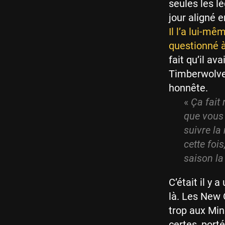
seules les 
jour aligné 
Il l’a lui-mê
questionné à
fait qu’il a
Timberwolve
honnête.
«
Ça fait 
que vous 
suivre la
cette foi
saison la
C’était il y 
là. Les New
trop aux Min
certes, port