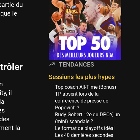
partie du
114 sessions
 que le
Golden State Warriors
113 sessions
Denver Nuggets
106 sessions
WNBA
97 sessions
TENDANCES
trôler
Philadelphia Sixers
89 sessions
Sessions les plus hypes
n
Milwaukee Bucks
Top coach All-Time (Bonus)
y, il
82 sessions
TP absent lors de la
la
conférence de presse de
Hoop Culture
Popovich ?
es
73 sessions
Rudy Gobert 12e du DPOY, un
 des
Oklahoma City Thunder
(mini) scandale ?
mment la
69 sessions
Le format de playoffs idéal
Les 40 dernières secondes
Phoenix Suns