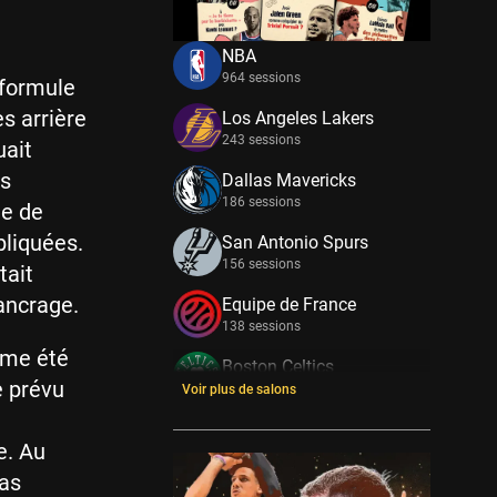
NBA
964 sessions
 formule
es arrière
Los Angeles Lakers
243 sessions
uait
is
Dallas Mavericks
186 sessions
ge de
liquées.
San Antonio Spurs
156 sessions
tait
ancrage.
Equipe de France
138 sessions
ême été
Boston Celtics
e prévu
133 sessions
Voir plus de salons
New York Knicks
e. Au
114 sessions
pas
Minnesota Timberwolves