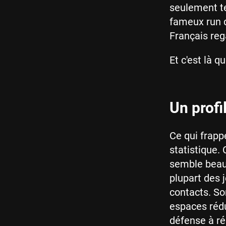
seulement te
fameux run q
Français reg
Et c'est là q
Un profi
Ce qui frapp
statistique. 
semble beauc
plupart des 
contacts. So
espaces rédui
défense à ré