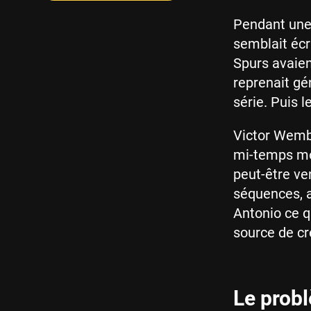
Pendant une 
semblait écr
Spurs avaien
reprenait gé
série. Puis l
Victor Wemb
mi-temps mon
peut-être ven
séquences, a
Antonio ce q
source de cr
Le probl