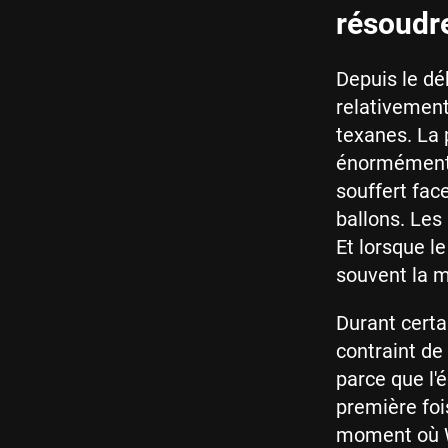
résoudr
Depuis le dé
relativement 
texanes. La 
énormément 
souffert fac
ballons. Le
Et lorsque le
souvent la m
Durant certa
contraint d
parce que l'é
première foi
moment où W