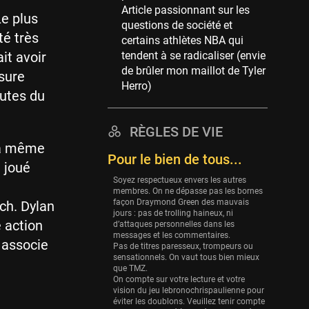
Article passionnant sur les
39 sessions
Le plus
questions de société et
Cleveland Cavaliers
té très
certains athlètes NBA qui
38 sessions
it avoir
tendent à se radicaliser (envie
de brûler mon maillot de Tyler
Orlando Magic
sure
Herro)
36 sessions
nutes du
Euroleague
34 sessions
RÈGLES DE VIE
 la même
Charlotte Hornets
Pour le bien de tous...
a joué
32 sessions
Soyez respectueux envers les autres
Houston Rockets
membres. On ne dépasse pas les bornes
façon Draymond Green des mauvais
ch. Dylan
31 sessions
jours : pas de trolling haineux, ni
 action
d’attaques personnelles dans les
Washington Wizards
messages et les commentaires.
 associe
29 sessions
Pas de titres paresseux, trompeurs ou
sensationnels. On vaut tous bien mieux
Portland Trail Blazers
que TMZ.
On compte sur votre lecture et votre
27 sessions
vision du jeu lebronochrispaulienne pour
éviter les doublons. Veuillez tenir compte
Eurobasket