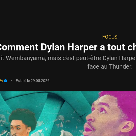
FOCUS
omment Dylan Harper a tout ch
t Wembanyama, mais c'est peut-être Dylan Harper qu
face au Thunder.
és
•
Publié le
29.05.2026