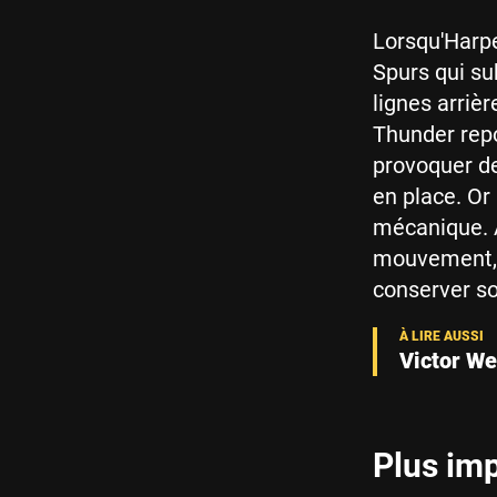
Lorsqu'Harpe
Spurs qui su
lignes arrièr
Thunder repo
provoquer de
en place. Or 
mécanique. À
mouvement, 
conserver s
Victor W
Plus imp