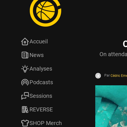
Accueil
C
On attendai
News
Analyses
Par
Cédric Em
Podcasts
Sessions
REVERSE
SHOP Merch