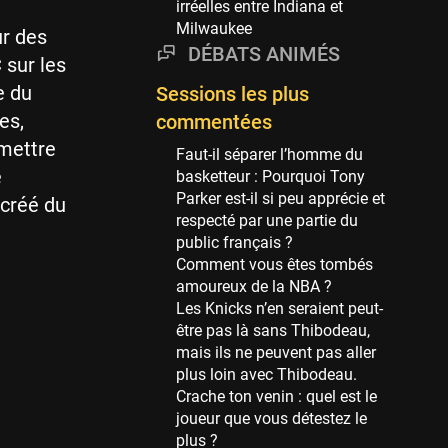
irréelles entre Indiana et
69 sessions
Milwaukee
ur des
Miami Heat
DÉBATS ANIMÉS
 sur les
63 sessions
e du
Sessions les plus
Los Angeles Clippers
es,
commentées
61 sessions
 mettre
Faut-il séparer l’homme du
Indiana Pacers
e
basketteur : Pourquoi Tony
53 sessions
Parker est-il si peu apprécie et
 créé du
New Orleans Pelicans
respecté par une partie du
53 sessions
public français ?
Comment vous êtes tombés
Jeux Olympiques
amoureux de la NBA ?
52 sessions
Les Knicks n’en seraient peut-
être pas là sans Thibodeau,
Atlanta Hawks
mais ils ne peuvent pas aller
45 sessions
plus loin avec Thibodeau.
Chicago Bulls
Crache ton venin : quel est le
41 sessions
joueur que vous détestez le
plus ?
Memphis Grizzlies