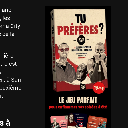
nario
 les
oma City
 de la
mière
tre est
s
rt à San
 deuxième
r.
s à