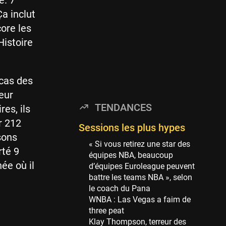
é. 7
Minnesota Timberwolves
114 sessions
a inclut
ore les
Golden State Warriors
113 sessions
Histoire
Denver Nuggets
106 sessions
 cas des
WNBA
leur
97 sessions
TENDANCES
es, ils
Philadelphia Sixers
r 212
89 sessions
Sessions les plus hypes
isons
Milwaukee Bucks
« Si vous retirez une star des
rté 9
82 sessions
équipes NBA, beaucoup
née où il
d’équipes Euroleague peuvent
Hoop Culture
battre les teams NBA », selon
73 sessions
le coach du Pana
Oklahoma City Thunder
WNBA : Las Vegas a faim de
69 sessions
three peat
Klay Thompson, terreur des