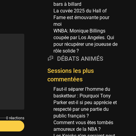
Phoenix Suns
bars à billard
69 sessions
La cuvée 2025 du Hall of
Fame est émouvante pour
Miami Heat
moi
63 sessions
WNBA: Monique Billings
Los Angeles Clippers
coupée par Los Angeles. Qui
61 sessions
pour récupérer une joueuse de
rôle solide ?
Indiana Pacers
DÉBATS ANIMÉS
53 sessions
New Orleans Pelicans
Sessions les plus
53 sessions
commentées
Jeux Olympiques
Faut-il séparer l’homme du
52 sessions
basketteur : Pourquoi Tony
Parker est-il si peu apprécie et
Atlanta Hawks
respecté par une partie du
45 sessions
public français ?
0 réactions
Chicago Bulls
Comment vous êtes tombés
41 sessions
amoureux de la NBA ?
Les Knicks n’en seraient peut-