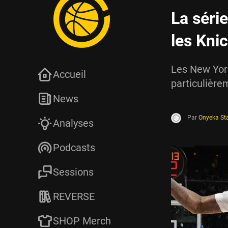
La séri
les Kni
Les New Yor
Accueil
particulière
News
Par
Onyeka St
Analyses
Podcasts
Sessions
REVERSE
SHOP Merch