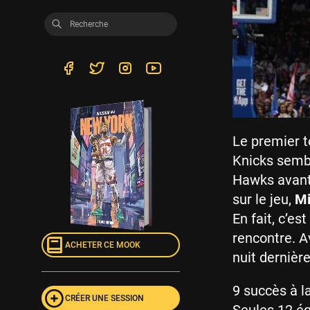
Le premier t
Knicks sembl
Hawks avant 
sur le jeu,
Mi
En fait, c’e
rencontre. A
ACHETER CE MOOK
nuit dernièr
9 succès à l
CRÉER UNE SESSION