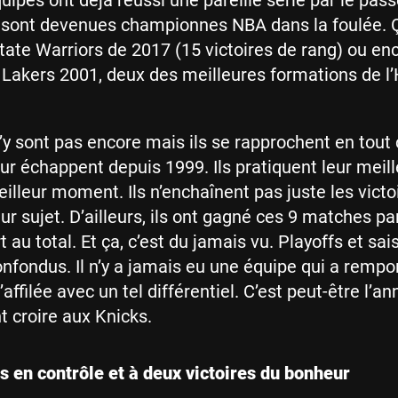
uipes ont déjà réussi une pareille série par le pass
s sont devenues championnes NBA dans la foulée. Ç
tate Warriors de 2017 (15 victoires de rang) ou enc
Lakers 2001, deux des meilleures formations de l’
’y sont pas encore mais ils se rapprochent en tout
leur échappent depuis 1999. Ils pratiquent leur meil
lleur moment. Ils n’enchaînent pas juste les victoir
ur sujet. D’ailleurs, ils ont gagné ces 9 matches pa
t au total. Et ça, c’est du jamais vu. Playoffs et sa
onfondus. Il n’y a jamais eu une équipe qui a rempo
affilée avec un tel différentiel. C’est peut-être l’an
t croire aux Knicks.
s en contrôle et à deux victoires du bonheur