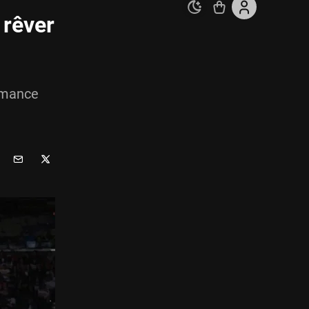
 rêver
rmance