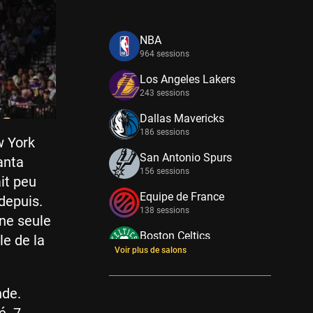
NBA
964 sessions
Los Angeles Lakers
243 sessions
Dallas Mavericks
186 sessions
w York
San Antonio Spurs
anta
156 sessions
it peu
Equipe de France
 depuis.
138 sessions
une seule
Boston Celtics
le de la
133 sessions
Voir plus de salons
New York Knicks
114 sessions
nde.