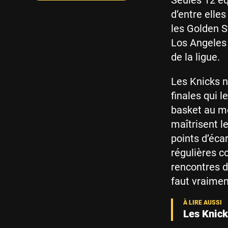
Seules 12 éq
d’entre elle
les Golden S
Los Angeles 
de la ligue.
Les Knicks n
finales qui 
basket au mei
maîtrisent le
points d’écar
régulières c
rencontres d’
faut vraimen
Les Knick