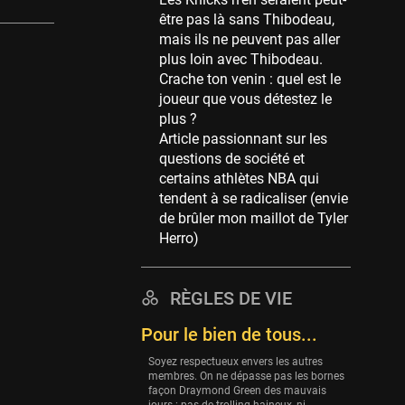
Memphis Grizzlies
être pas là sans Thibodeau,
39 sessions
mais ils ne peuvent pas aller
Cleveland Cavaliers
plus loin avec Thibodeau.
38 sessions
Crache ton venin : quel est le
joueur que vous détestez le
Orlando Magic
plus ?
36 sessions
Article passionnant sur les
Euroleague
questions de société et
34 sessions
certains athlètes NBA qui
tendent à se radicaliser (envie
Charlotte Hornets
de brûler mon maillot de Tyler
32 sessions
Herro)
Houston Rockets
31 sessions
RÈGLES DE VIE
Washington Wizards
29 sessions
Pour le bien de tous...
Portland Trail Blazers
Soyez respectueux envers les autres
27 sessions
membres. On ne dépasse pas les bornes
façon Draymond Green des mauvais