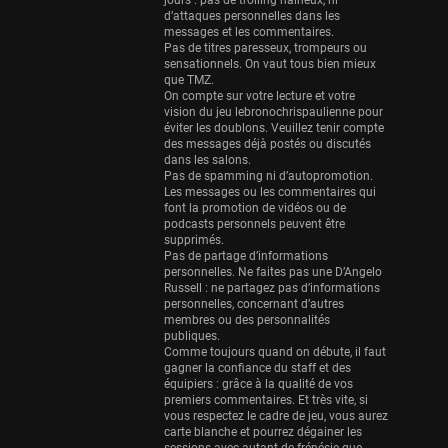
Eurobasket
jours : pas de trolling haineux, ni
d’attaques personnelles dans les
25 sessions
messages et les commentaires.
Pas de titres paresseux, trompeurs ou
Detroit Pistons
sensationnels. On vaut tous bien mieux
25 sessions
que TMZ.
On compte sur votre lecture et votre
Brooklyn Nets
vision du jeu lebronochrispaulienne pour
éviter les doublons. Veuillez tenir compte
24 sessions
des messages déjà postés ou discutés
dans les salons.
Sacramento Kings
Pas de spamming ni d’autopromotion.
24 sessions
Les messages ou les commentaires qui
font la promotion de vidéos ou de
Utah Jazz
podcasts personnels peuvent être
supprimés.
22 sessions
Pas de partage d’informations
personnelles. Ne faites pas une D’Angelo
Toronto Raptors
Russell : ne partagez pas d’informations
18 sessions
personnelles, concernant d’autres
membres ou des personnalités
REVERSE
publiques.
Comme toujours quand on débute, il faut
11 sessions
gagner la confiance du staff et des
équipiers : grâce à la qualité de vos
Bleues
premiers commentaires. Et très vite, si
0 sessions
vous respectez le cadre de jeu, vous aurez
carte blanche et pourrez dégainer les