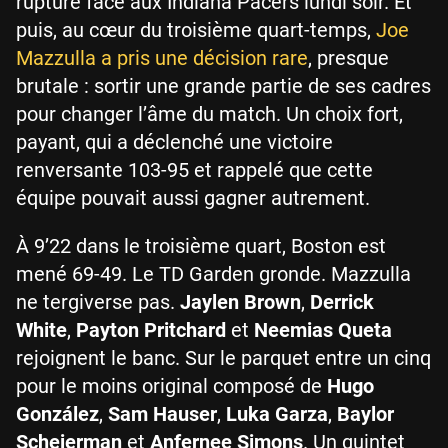
rupture face aux Indiana Pacers lundi soir. Et
puis, au cœur du troisième quart-temps,
Joe
Mazzulla a pris une décision rare
, presque
brutale : sortir une grande partie de ses cadres
pour changer l’âme du match. Un choix fort,
payant, qui a déclenché une victoire
renversante 103-95 et rappelé que cette
équipe pouvait aussi gagner autrement.
À 9’22 dans le troisième quart, Boston est
mené 69-49. Le TD Garden gronde. Mazzulla
ne tergiverse pas.
Jaylen Brown
,
Derrick
White
,
Payton Pritchard
et
Neemias Queta
rejoignent le banc. Sur le parquet entre un cinq
pour le moins original composé de
Hugo
González
,
Sam Hauser
,
Luka Garza
,
Baylor
Scheierman
et
Anfernee Simons
. Un quintet