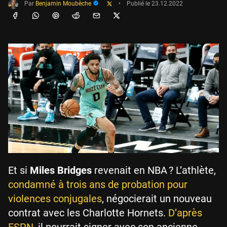
Par
Benjamin Moubèche
•
Publié le
23.12.2022
Et si
Miles Bridges
revenait en NBA ? L’athlète,
condamné à trois ans de probation pour
violences conjugales
, négocierait un nouveau
contrat avec les Charlotte Hornets.
D’après
ESPN
, il pourrait signer avec son ancienne