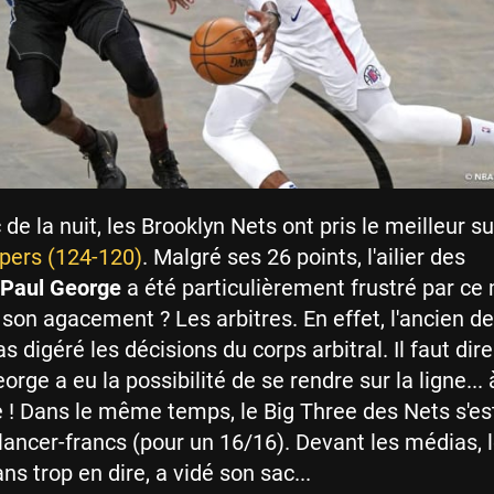
de la nuit, les Brooklyn Nets ont pris le meilleur s
pers (124-120)
. Malgré ses 26 points, l'ailier des
Paul George
a été particulièrement frustré par ce
 son agacement ? Les arbitres. En effet, l'ancien d
s digéré les décisions du corps arbitral. Il faut dir
rge a eu la possibilité de se rendre sur la ligne...
e ! Dans le même temps, le Big Three des Nets s'es
lancer-francs (pour un 16/16). Devant les médias, l
ns trop en dire, a vidé son sac...