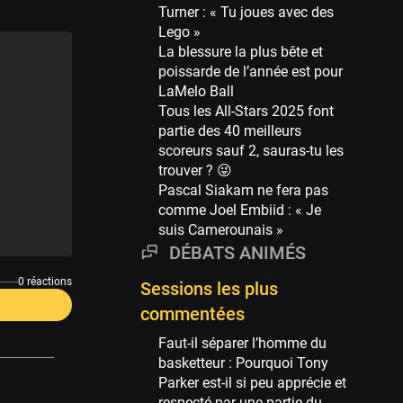
Phoenix Suns
Turner : « Tu joues avec des
69 sessions
Lego »
La blessure la plus bête et
Miami Heat
poissarde de l’année est pour
63 sessions
LaMelo Ball
Los Angeles Clippers
Tous les All-Stars 2025 font
61 sessions
partie des 40 meilleurs
scoreurs sauf 2, sauras-tu les
Indiana Pacers
trouver ? 😜
53 sessions
Pascal Siakam ne fera pas
New Orleans Pelicans
comme Joel Embiid : « Je
53 sessions
suis Camerounais »
DÉBATS ANIMÉS
Jeux Olympiques
52 sessions
0 réactions
Sessions les plus
Atlanta Hawks
commentées
45 sessions
Faut-il séparer l’homme du
Chicago Bulls
basketteur : Pourquoi Tony
41 sessions
Parker est-il si peu apprécie et
respecté par une partie du