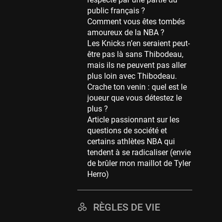
Memphis Grizzlies
public français ?
39 sessions
Comment vous êtes tombés
Cleveland Cavaliers
amoureux de la NBA ?
38 sessions
Les Knicks n’en seraient peut-
être pas là sans Thibodeau,
Orlando Magic
mais ils ne peuvent pas aller
36 sessions
plus loin avec Thibodeau.
Euroleague
Crache ton venin : quel est le
34 sessions
joueur que vous détestez le
plus ?
Charlotte Hornets
Article passionnant sur les
32 sessions
questions de société et
Houston Rockets
certains athlètes NBA qui
31 sessions
tendent à se radicaliser (envie
de brûler mon maillot de Tyler
Washington Wizards
Herro)
29 sessions
Portland Trail Blazers
RÈGLES DE VIE
27 sessions