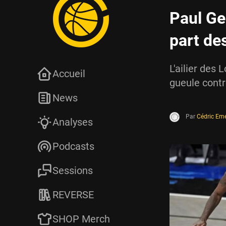
Paul Ge
part des
L'ailier des
Accueil
gueule contr
News
Par
Cédric Em
Analyses
Podcasts
Sessions
REVERSE
SHOP Merch