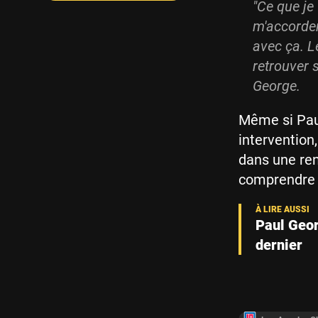
"Ce que je 
m'accorder
avec ça. L
retrouver s
George.
Même si Pau
intervention
dans une re
comprendre s
Paul Geor
dernier