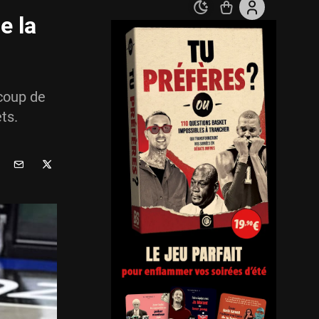
e la
 coup de
ts.