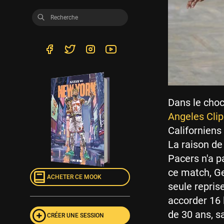
Dans le choc 
Angeles Clip
Californiens
La raison de
Pacers n'a pa
ce match, Geo
ACHETER CE MOOK
seule repris
accorder 16 
de 30 ans, sa
CRÉER UNE SESSION