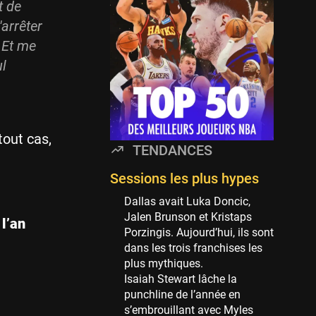
Minnesota Timberwolves
t de
114 sessions
arrêter
Golden State Warriors
. Et me
113 sessions
l
Denver Nuggets
106 sessions
WNBA
97 sessions
tout cas,
TENDANCES
Philadelphia Sixers
89 sessions
Sessions les plus hypes
Milwaukee Bucks
Dallas avait Luka Doncic,
82 sessions
Jalen Brunson et Kristaps
l’an
Porzingis. Aujourd’hui, ils sont
Hoop Culture
dans les trois franchises les
73 sessions
plus mythiques.
Oklahoma City Thunder
Isaiah Stewart lâche la
69 sessions
punchline de l’année en
s’embrouillant avec Myles