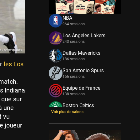
NBA
964 sessions
Los Angeles Lakers
243 sessions
Dallas Mavericks
186 sessions
ur
les Los
San Antonio Spurs
156 sessions
 match.
Equipe de France
es Indiana
138 sessions
e que sur
Boston Celtics
 à une
133 sessions
Voir plus de salons
t vu
New York Knicks
e joueur
114 sessions