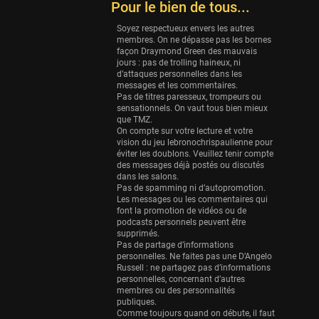
Eurobasket
Pour le bien de tous...
25 sessions
Soyez respectueux envers les autres
Detroit Pistons
membres. On ne dépasse pas les bornes
façon Draymond Green des mauvais
25 sessions
jours : pas de trolling haineux, ni
d’attaques personnelles dans les
Brooklyn Nets
messages et les commentaires.
24 sessions
Pas de titres paresseux, trompeurs ou
sensationnels. On vaut tous bien mieux
Sacramento Kings
que TMZ.
On compte sur votre lecture et votre
24 sessions
vision du jeu lebronochrispaulienne pour
éviter les doublons. Veuillez tenir compte
Utah Jazz
des messages déjà postés ou discutés
22 sessions
dans les salons.
Pas de spamming ni d’autopromotion.
Toronto Raptors
Les messages ou les commentaires qui
font la promotion de vidéos ou de
18 sessions
podcasts personnels peuvent être
supprimés.
REVERSE
Pas de partage d’informations
11 sessions
personnelles. Ne faites pas une D’Angelo
Russell : ne partagez pas d’informations
Bleues
personnelles, concernant d’autres
membres ou des personnalités
0 sessions
publiques.
Comme toujours quand on débute, il faut