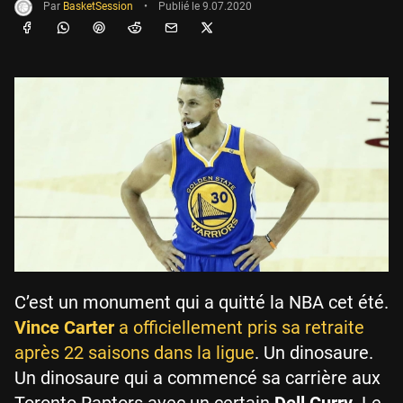
Par
BasketSession
•
Publié le
9.07.2020
C’est un monument qui a quitté la NBA cet été.
Vince Carter
a officiellement pris sa retraite
après 22 saisons dans la ligue
. Un dinosaure.
Un dinosaure qui a commencé sa carrière aux
Toronto Raptors avec un certain
Dell Curry
. Le