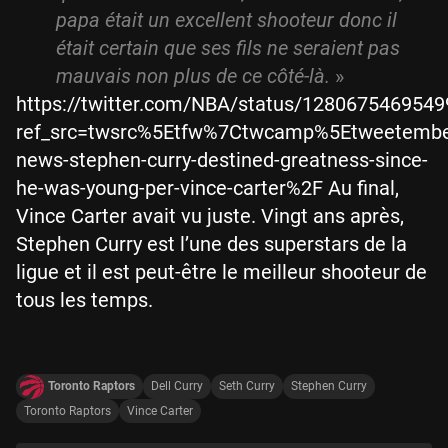
papa était un excellent shooteur donc il
était certain que ses fils ne seraient pas
mauvais non plus de ce côté-là.
»
https://twitter.com/NBA/status/128067546954
ref_src=twsrc%5Etfw%7Ctwcamp%5Etweetembe
news-stephen-curry-destined-greatness-since-
he-was-young-per-vince-carter%2F Au final,
Vince Carter avait vu juste. Vingt ans après,
Stephen Curry est l’une des superstars de la
ligue et il est peut-être le meilleur shooteur de
tous les temps.
Toronto Raptors
Dell Curry
Seth Curry
Stephen Curry
Toronto Raptors
Vince Carter