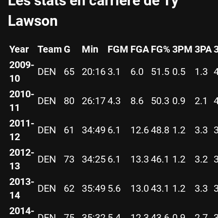
Les stats en carrière de Ty
Lawson
Year
Team
G
Min
FGM
FGA
FG%
3PM
3PA
2009-
DEN
65
20:16
3.1
6.0
51.5
0.5
1.3
10
2010-
DEN
80
26:17
4.3
8.6
50.3
0.9
2.1
11
2011-
DEN
61
34:49
6.1
12.6
48.8
1.2
3.3
12
2012-
DEN
73
34:25
6.1
13.3
46.1
1.2
3.2
13
2013-
DEN
62
35:49
5.6
13.0
43.1
1.2
3.3
14
2014-
DEN
75
35:32
5.4
12.3
43.6
0.9
2.7