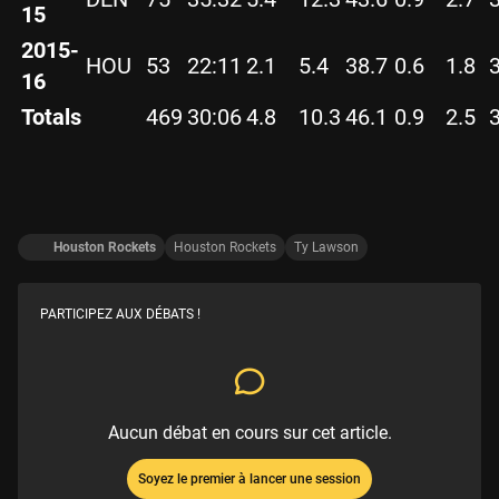
15
2015-
HOU
53
22:11
2.1
5.4
38.7
0.6
1.8
16
Totals
469
30:06
4.8
10.3
46.1
0.9
2.5
Houston Rockets
Houston Rockets
Ty Lawson
PARTICIPEZ AUX DÉBATS !
Aucun débat en cours sur cet article.
Soyez le premier à lancer une session