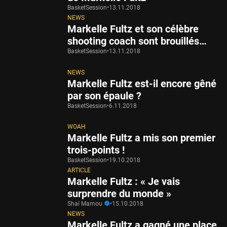
BasketSession
•
13.11.2018
NEWS
Markelle Fultz et son célèbre
shooting coach sont brouillés…
BasketSession
•
13.11.2018
NEWS
Markelle Fultz est-il encore gêné
par son épaule ?
BasketSession
•
6.11.2018
WOAH
Markelle Fultz a mis son premier
trois-points !
BasketSession
•
19.10.2018
ARTICLE
Markelle Fultz : « Je vais
surprendre du monde »
Shaï Mamou
•
15.10.2018
NEWS
Markelle Fultz a gagné une place