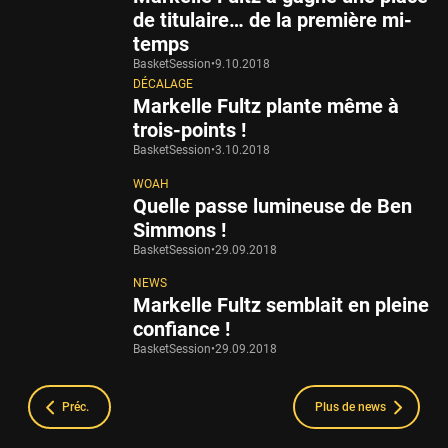
de titulaire… de la première mi-
temps
BasketSession
•
9.10.2018
DÉCALAGE
Markelle Fultz plante même à
trois-points !
BasketSession
•
3.10.2018
WOAH
Quelle passe lumineuse de Ben
Simmons !
BasketSession
•
29.09.2018
NEWS
Markelle Fultz semblait en pleine
confiance !
BasketSession
•
29.09.2018
Préc.
Plus de news