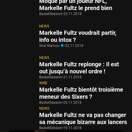
Moqué par un joueur NFL,
Markelle Fultz le prend bien
BasketSession
•
23.11.2018
NEWS
Markelle Fultz voudrait partir,
info ou intox ?
Shaï Mamou
•
22.11.2018
NEWS
Markelle Fultz replonge : Il est
out jusqu’à nouvel ordre !
BasketSession
•
21.11.2018
WIRE
Markelle Fultz bientôt troisième
meneur des Sixers ?
BasketSession
•
20.11.2018
NEWS
Markelle Fultz ne va pas changer
sa mécanique bizarre aux lancers
BasketSession
•
19.11.2018