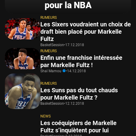
pour la NBA
RUMEURS
Les Sixers voudraient un choix de
draft bien placé pour Markelle
Fultz
BasketSession
•
17.12.2018
RUMEURS
Enfin une franchise intéressée
par Markelle Fultz !
Shaï Mamou
•
14.12.2018
RUMEURS
Les Suns pas du tout chauds
pour Markelle Fultz ?
BasketSession
•
12.12.2018
NEWS
Les coéquipiers de Markelle
Fultz s’inquiètent pour lui