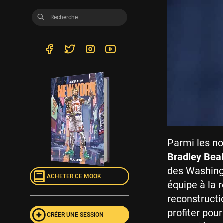
Parmi les no
Bradley Bea
des Washingt
ACHETER CE MOOK
équipe à la 
reconstructi
profiter pou
CRÉER UNE SESSION