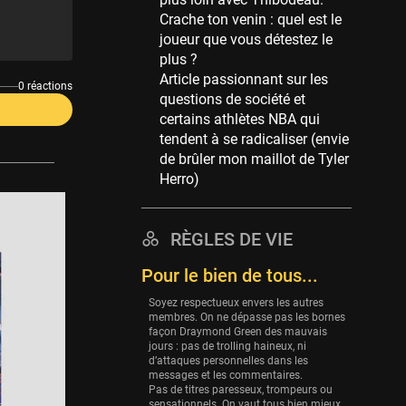
Memphis Grizzlies
Crache ton venin : quel est le
39 sessions
joueur que vous détestez le
Cleveland Cavaliers
plus ?
38 sessions
Article passionnant sur les
0 réactions
questions de société et
Orlando Magic
certains athlètes NBA qui
36 sessions
tendent à se radicaliser (envie
Euroleague
de brûler mon maillot de Tyler
34 sessions
Herro)
Charlotte Hornets
32 sessions
RÈGLES DE VIE
Houston Rockets
Pour le bien de tous...
31 sessions
Soyez respectueux envers les autres
Washington Wizards
membres. On ne dépasse pas les bornes
29 sessions
façon Draymond Green des mauvais
jours : pas de trolling haineux, ni
Portland Trail Blazers
d’attaques personnelles dans les
27 sessions
messages et les commentaires.
Pas de titres paresseux, trompeurs ou
sensationnels. On vaut tous bien mieux