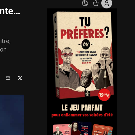
ente…
tre,
ton