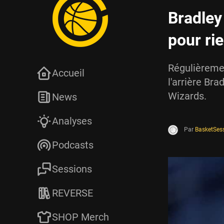
Bradley
pour rie
Régulièremen
Accueil
l'arrière Br
Wizards.
News
Analyses
Par
BasketSes
Podcasts
Sessions
REVERSE
SHOP Merch