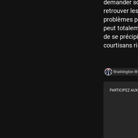
demander son
retrouver le
problèmes ph
peut totaleme
de se précipi
courtisans r
Washington W
PARTICIPEZ AUX