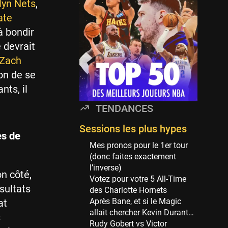
Minnesota Timberwolves
lyn Nets
,
114 sessions
ate
Golden State Warriors
à bondir
113 sessions
e devrait
Denver Nuggets
 Zach
106 sessions
ion de se
WNBA
nts, il
97 sessions
TENDANCES
Philadelphia Sixers
89 sessions
Sessions les plus hypes
es de
Milwaukee Bucks
Mes pronos pour le 1er tour
82 sessions
(donc faites exactement
l’inverse)
Hoop Culture
on côté,
Votez pour votre 5 All-Time
73 sessions
sultats
des Charlotte Hornets
Oklahoma City Thunder
Après Bane, et si le Magic
at
69 sessions
allait chercher Kevin Durant…
s
Rudy Gobert vs Victor