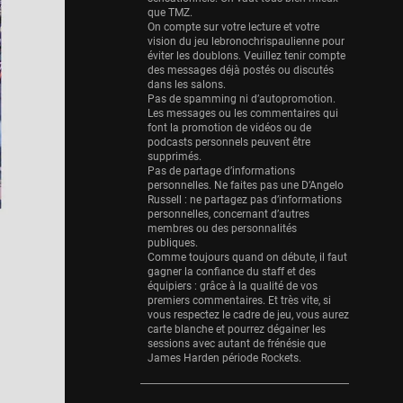
Eurobasket
que TMZ.
25 sessions
On compte sur votre lecture et votre
vision du jeu lebronochrispaulienne pour
Detroit Pistons
éviter les doublons. Veuillez tenir compte
25 sessions
des messages déjà postés ou discutés
dans les salons.
Pas de spamming ni d’autopromotion.
Brooklyn Nets
Les messages ou les commentaires qui
24 sessions
font la promotion de vidéos ou de
podcasts personnels peuvent être
Sacramento Kings
supprimés.
24 sessions
Pas de partage d’informations
personnelles. Ne faites pas une D’Angelo
Russell : ne partagez pas d’informations
Utah Jazz
personnelles, concernant d’autres
22 sessions
membres ou des personnalités
publiques.
Toronto Raptors
Comme toujours quand on débute, il faut
18 sessions
gagner la confiance du staff et des
équipiers : grâce à la qualité de vos
premiers commentaires. Et très vite, si
REVERSE
vous respectez le cadre de jeu, vous aurez
11 sessions
carte blanche et pourrez dégainer les
sessions avec autant de frénésie que
Bleues
James Harden période Rockets.
0 sessions