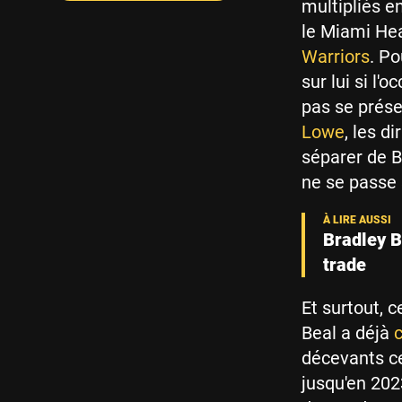
multipliés e
le Miami Hea
Warriors
. Po
sur lui si l
pas se prése
Lowe
, les d
séparer de B
ne se passe 
Bradley B
trade
Et surtout, c
Beal a déjà
c
décevants ce
jusqu'en 202