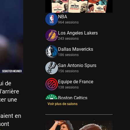
NBA
964 sessions
Los Angeles Lakers
243 sessions
Dallas Mavericks
186 sessions
San Antonio Spurs
156 sessions
Equipe de France
ui de
138 sessions
'arrière
Boston Celtics
cer une
133 sessions
Voir plus de salons
New York Knicks
aient en
114 sessions
sont