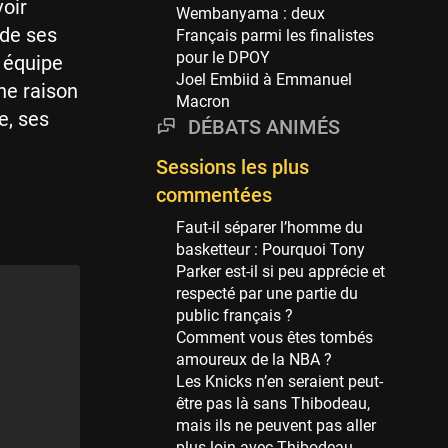
Phoenix Suns
oir
Wembanyama : deux
69 sessions
 de ses
Français parmi les finalistes
pour le DPOY
Miami Heat
 équipe
Joel Embiid à Emmanuel
63 sessions
une raison
Macron
Los Angeles Clippers
e, ses
DÉBATS ANIMÉS
61 sessions
Sessions les plus
Indiana Pacers
53 sessions
commentées
New Orleans Pelicans
Faut-il séparer l’homme du
53 sessions
basketteur : Pourquoi Tony
Parker est-il si peu apprécie et
Jeux Olympiques
respecté par une partie du
52 sessions
public français ?
Comment vous êtes tombés
Atlanta Hawks
amoureux de la NBA ?
45 sessions
Les Knicks n’en seraient peut-
Chicago Bulls
être pas là sans Thibodeau,
41 sessions
mais ils ne peuvent pas aller
plus loin avec Thibodeau.