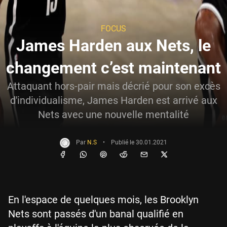
FOCUS
James Harden aux Nets, le
changement c’est maintenant
Attaquant hors-pair mais décrié pour son excès
d'individualisme, James Harden est arrivé aux
Nets avec une nouvelle mentalité
Par
N.S
•
Publié le
30.01.2021
En l'espace de quelques mois, les Brooklyn
Nets sont passés d'un banal qualifié en