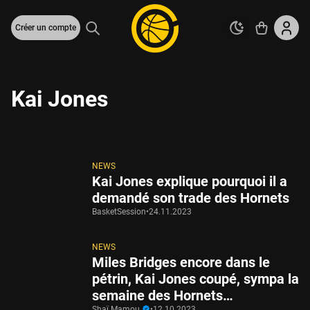
Créer un compte
Kai Jones
NEWS
Kai Jones explique pourquoi il a
demandé son trade des Hornets
BasketSession
•
24.11.2023
NEWS
Miles Bridges encore dans le
pétrin, Kai Jones coupé, sympa la
semaine des Hornets…
Shaï Mamou
•
12.10.2023