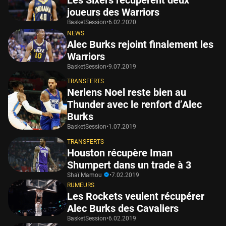
joueurs des Warriors
BasketSession
•
6.02.2020
NEWS
Alec Burks rejoint finalement les
Warriors
BasketSession
•
9.07.2019
TRANSFERTS
Nerlens Noel reste bien au
Thunder avec le renfort d’Alec
Burks
BasketSession
•
1.07.2019
TRANSFERTS
Houston récupère Iman
Shumpert dans un trade à 3
Shaï Mamou
•
7.02.2019
RUMEURS
Les Rockets veulent récupérer
Alec Burks des Cavaliers
BasketSession
•
6.02.2019