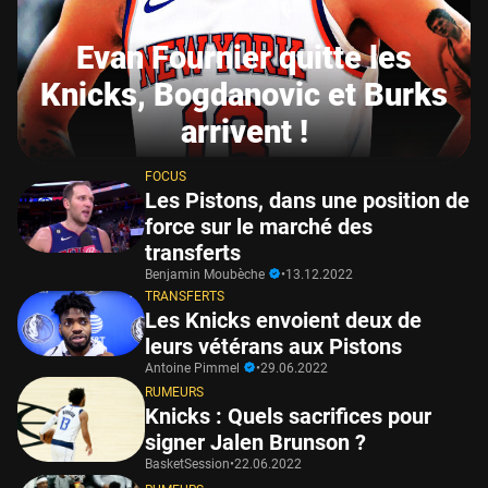
Evan Fournier quitte les
Knicks, Bogdanovic et Burks
arrivent !
FOCUS
Les Pistons, dans une position de
force sur le marché des
transferts
Benjamin Moubèche
•
13.12.2022
TRANSFERTS
Les Knicks envoient deux de
leurs vétérans aux Pistons
Antoine Pimmel
•
29.06.2022
RUMEURS
Knicks : Quels sacrifices pour
signer Jalen Brunson ?
BasketSession
•
22.06.2022