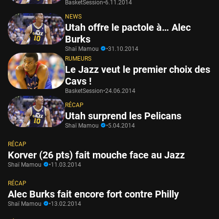
BasketSession
•
6.11.2014
NEWS
Utah offre le pactole à… Alec
Burks
Shaï Mamou
•
31.10.2014
RUMEURS
Le Jazz veut le premier choix des
Cavs !
BasketSession
•
24.06.2014
RÉCAP
Utah surprend les Pelicans
Shaï Mamou
•
5.04.2014
RÉCAP
Korver (26 pts) fait mouche face au Jazz
Shaï Mamou
•
11.03.2014
RÉCAP
Alec Burks fait encore fort contre Philly
Shaï Mamou
•
13.02.2014