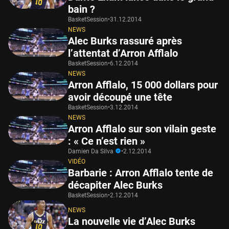
bain ?
BasketSession
•
31.12.2014
NEWS
Alec Burks rassuré après
l’attentat d’Arron Afflalo
BasketSession
•
6.12.2014
NEWS
Arron Afflalo, 15 000 dollars pour
avoir découpé une tête
BasketSession
•
3.12.2014
NEWS
Arron Afflalo sur son vilain geste
: « Ce n’est rien »
Damien Da Silva
•
2.12.2014
VIDÉO
Barbarie : Arron Afflalo tente de
décapiter Alec Burks
BasketSession
•
2.12.2014
NEWS
La nouvelle vie d’Alec Burks