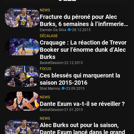
NEWS
Fracture du péroné pour Alec
Burks, 6 semaines à l’infirmerie…
Damien Da Silva
•
28.12.2015
DÉCALAGE
Craquage : La réaction de Trevor
Booker sur l’énorme dunk d’Alec
Burks
BasketSession
•
22.12.2015
FOCUS
Ces blessés qui marqueront la
saison 2015-2016
Shaï Mamou
•
23.09.2015
NEWS
Dante Exum va-t-il se réveiller ?
BasketSession
•
21.01.2015
NEWS
Alec Burks out pour la saison,
Dante Exum lancé dans le grand