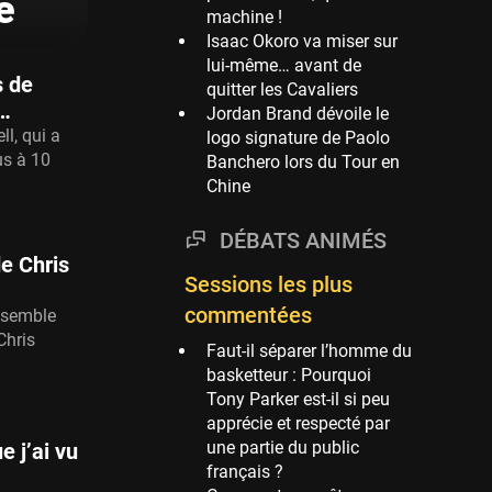
e
machine !
Phoenix Suns
Isaac Okoro va miser sur
69 sessions
lui-même… avant de
s de
quitter les Cavaliers
Miami Heat
r…
Jordan Brand dévoile le
63 sessions
ll, qui a
logo signature de Paolo
Los Angeles Clippers
us à 10
Banchero lors du Tour en
61 sessions
Chine
Indiana Pacers
53 sessions
DÉBATS ANIMÉS
e Chris
New Orleans Pelicans
Sessions les plus
53 sessions
commentées
ssemble
Jeux Olympiques
Chris
Faut-il séparer l’homme du
52 sessions
basketteur : Pourquoi
Atlanta Hawks
Tony Parker est-il si peu
45 sessions
apprécie et respecté par
une partie du public
e j’ai vu
Chicago Bulls
français ?
41 sessions