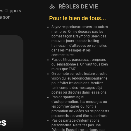
RÈGLES DE VIE
Eurobasket
s Clippers
25 sessions
e son
Pour le bien de tous...
Detroit Pistons
Soyez respectueux envers les autres
25 sessions
membres. On ne dépasse pas les
bornes façon Draymond Green des
Brooklyn Nets
mauvais jours : pas de trolling
haineux, ni d’attaques personnelles
24 sessions
dans les messages et les
commentaires.
Sacramento Kings
Pas de titres paresseux, trompeurs
24 sessions
ou sensationnels. On vaut tous bien
mieux que TMZ.
Utah Jazz
On compte sur votre lecture et votre
vision du jeu lebronochrispaulienne
22 sessions
pour éviter les doublons. Veuillez
tenir compte des messages déjà
Toronto Raptors
postés ou discutés dans les salons.
18 sessions
Pas de spamming ni
d’autopromotion. Les messages ou
REVERSE
les commentaires qui font la
promotion de vidéos ou de podcasts
11 sessions
personnels peuvent être supprimés.
es
Bleues
Pas de partage d’informations
personnelles. Ne faites pas une
0 sessions
D’Angelo Russell : ne partagez pas