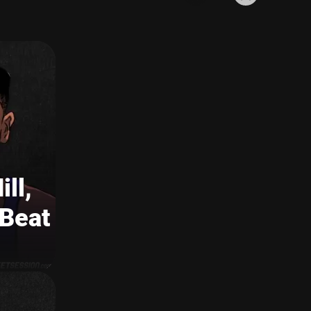
ill,
 Beat