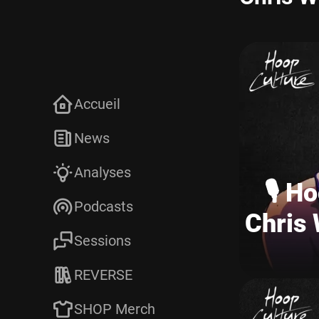
Accueil
News
Analyses
🎙️ H
Podcasts
Chris 
Sessions
REVERSE
SHOP Merch