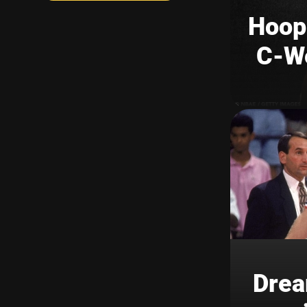
Hoop 
C-We
Drea