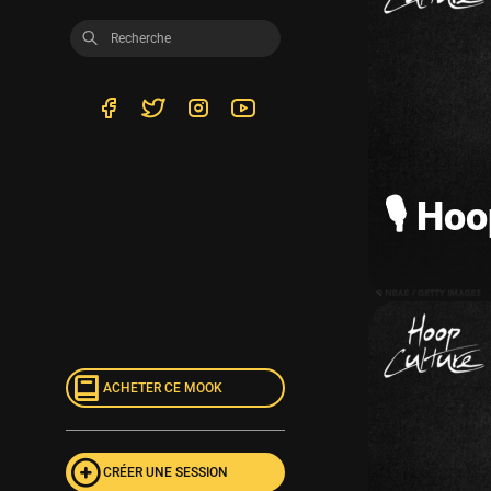
🎙️ H
ACHETER CE MOOK
CRÉER UNE SESSION