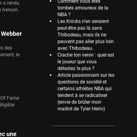
Comment vous êtes
r a rendu
tombés amoureux de la
Memphis Grizzlies
 Iverson.
NBA ?
39 sessions
Les Knicks n’en seraient
Cleveland Cavaliers
peut-être pas là sans
38 sessions
is Webber
Thibodeau, mais ils ne
peuvent pas aller plus loin
Orlando Magic
is des
avec Thibodeau.
36 sessions
sement, le
Crache ton venin : quel est
Euroleague
le joueur que vous
34 sessions
détestez le plus ?
Article passionnant sur les
Charlotte Hornets
questions de société et
32 sessions
certains athlètes NBA qui
Houston Rockets
tendent à se radicaliser
l Of Fame
31 sessions
(envie de brûler mon
ligible
maillot de Tyler Herro)
Washington Wizards
29 sessions
Portland Trail Blazers
vec une
27 sessions