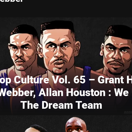
oop Culture Vol. 65 – Grant H
Webber, Allan Houston : We
The Dream Team