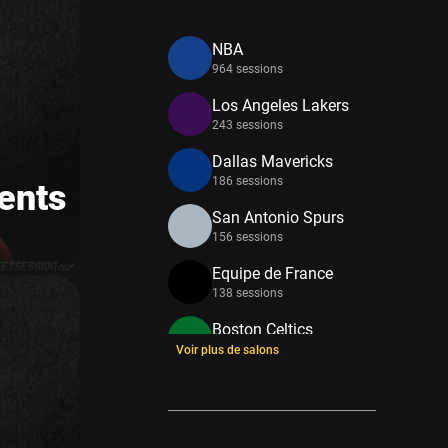
NBA
964 sessions
Los Angeles Lakers
243 sessions
Dallas Mavericks
186 sessions
ents
San Antonio Spurs
156 sessions
Equipe de France
138 sessions
Boston Celtics
133 sessions
Voir plus de salons
New York Knicks
114 sessions
Minnesota