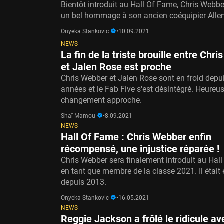
Bientôt introduit au Hall Of Fame, Chris Webbe
un bel hommage à son ancien coéquipier Allen
Onyeka Stankovic
•
10.09.2021
NEWS
La fin de la triste brouille entre Chr
et Jalen Rose est proche
Chris Webber et Jalen Rose sont en froid depu
années et le Fab Five s'est désintégré. Heureu
changement approche.
Shaï Mamou
•
8.09.2021
NEWS
Hall Of Fame : Chris Webber enfin
récompensé, une injustice réparée !
Chris Webber sera finalement introduit au Hal
en tant que membre de la classe 2021. Il était é
depuis 2013.
Onyeka Stankovic
•
16.05.2021
NEWS
Reggie Jackson a frôlé le ridicule a