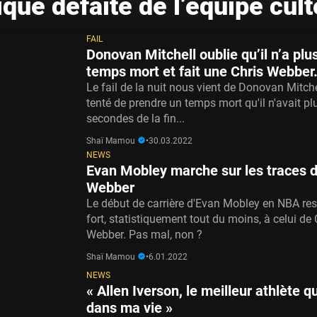
ique défaite de l’équipe cult
FAIL
Donovan Mitchell oublie qu’il n’a plu
temps mort et fait une Chris Webbe
Le fail de la nuit nous vient de Donovan Mitche
tenté de prendre un temps mort qu'il n'avait pl
secondes de la fin...
Shaï Mamou
•
30.03.2022
NEWS
Evan Mobley marche sur les traces d
Webber
Le début de carrière d'Evan Mobley en NBA re
fort, statistiquement tout du moins, à celui de 
Webber. Pas mal, non ?
Shaï Mamou
•
6.01.2022
NEWS
« Allen Iverson, le meilleur athlète qu
dans ma vie »