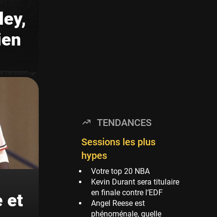
Timberwolves
ley,
114 sessions
Golden State Warriors
ien
113 sessions
Denver Nuggets
106 sessions
WNBA
97 sessions
Philadelphia Sixers
TENDANCES
89 sessions
Milwaukee Bucks
Sessions les plus
82 sessions
hypes
Hoop Culture
Votre top 20 NBA
73 sessions
Kevin Durant sera titulaire
en finale contre l’EDF
Oklahoma City
 et
Angel Reese est
Thunder
phénoménale, quelle
69 sessions