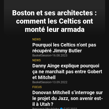
Boston et ses architectes :
comment les Celtics ont
monté leur armada
NEWS
Pourquoi les Celtics n’ont pas
récupéré Jimmy Butler
BasketSession
•
16.08.2023
NEWS
Danny Ainge explique pourquoi
ça ne marchait pas entre Gobert
et Mitchell
BasketSession
•
13.09.2022
FOCUS
Donovan Mitchell s’interroge sur
le projet du Jazz, son avenir est-
il à Utah ?
Benjamin Moubèche
•
7.07.2022