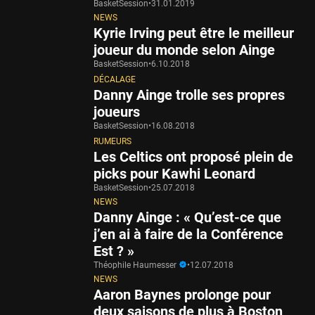
BasketSession
•
31.01.2019
NEWS
Kyrie Irving peut être le meilleur
joueur du monde selon Ainge
BasketSession
•
6.10.2018
DÉCALAGE
Danny Ainge trolle ses propres
joueurs
BasketSession
•
16.08.2018
RUMEURS
Les Celtics ont proposé plein de
picks pour Kawhi Leonard
BasketSession
•
25.07.2018
NEWS
Danny Ainge : « Qu’est-ce que
j’en ai à faire de la Conférence
Est ? »
Théophile Haumesser
•
12.07.2018
NEWS
Aaron Baynes prolonge pour
deux saisons de plus à Boston