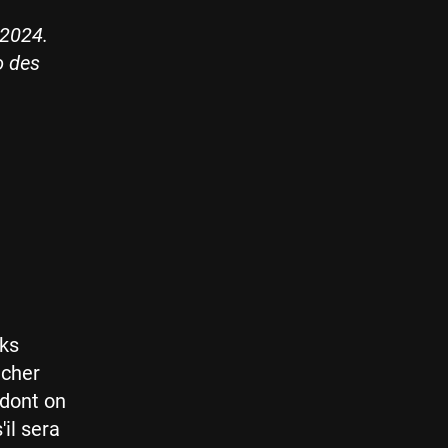
 2024.
o des
wks
acher
 dont on
'il sera