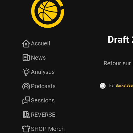
Draft 
Accueil
News
Retour sur 
Analyses
Podcasts
Par
BasketSes
Sessions
REVERSE
SHOP Merch