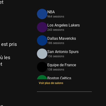
et
NBA
964 sessions
Los Angeles Lakers
243 sessions
Dallas Mavericks
est pris
186 sessions
San Antonio Spurs
ù les
156 sessions
êt
Equipe de France
138 sessions
Boston Celtics
133 sessions
Voir plus de salons
New York Knicks
114 sessions
Minnesota Timberwolves