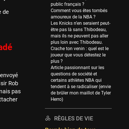
public français ?
39 sessions
Comment vous êtes tombés
e de
Cleveland Cavaliers
amoureux de la NBA ?
38 sessions
Les Knicks n’en seraient peut-
être pas là sans Thibodeau,
Orlando Magic
mais ils ne peuvent pas aller
36 sessions
plus loin avec Thibodeau.
adé
Euroleague
Crache ton venin : quel est le
34 sessions
joueur que vous détestez le
plus ?
Charlotte Hornets
Article passionnant sur les
32 sessions
questions de société et
 envoyé
Houston Rockets
certains athlètes NBA qui
sir Rob
31 sessions
tendent à se radicaliser (envie
 mais pas
de brûler mon maillot de Tyler
Washington Wizards
ttacher
Herro)
29 sessions
Portland Trail Blazers
RÈGLES DE VIE
27 sessions
Eurobasket