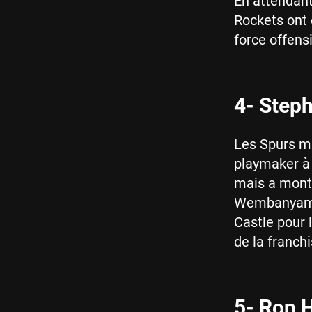
En attendant 
Rockets ont 
force offens
4- Steph
Les Spurs mi
playmaker à 
mais a montr
Wembanyama e
Castle pour 
de la franchi
5- Ron H