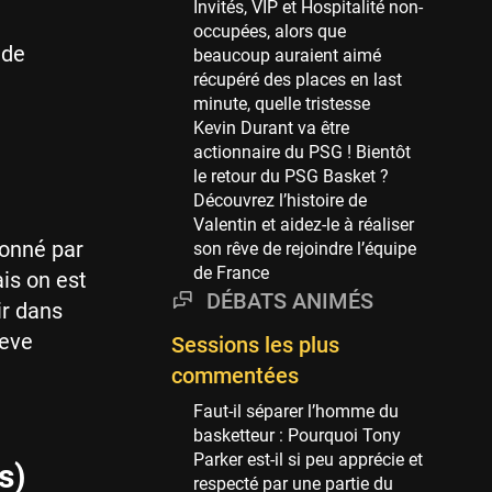
Invités, VIP et Hospitalité non-
69 sessions
occupées, alors que
 de
beaucoup auraient aimé
Miami Heat
récupéré des places en last
63 sessions
minute, quelle tristesse
Los Angeles Clippers
Kevin Durant va être
61 sessions
actionnaire du PSG ! Bientôt
le retour du PSG Basket ?
Indiana Pacers
Découvrez l’histoire de
53 sessions
Valentin et aidez-le à réaliser
New Orleans Pelicans
ionné par
son rêve de rejoindre l’équipe
53 sessions
de France
ais on est
DÉBATS ANIMÉS
Jeux Olympiques
ir dans
52 sessions
teve
Sessions les plus
Atlanta Hawks
commentées
45 sessions
Faut-il séparer l’homme du
Chicago Bulls
basketteur : Pourquoi Tony
41 sessions
Parker est-il si peu apprécie et
s)
respecté par une partie du
Memphis Grizzlies