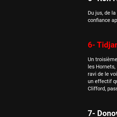
Du jus, de l
confiance ap
6- Tidja
Un troisième
les Hornets,
ravi de le vo
un effectif q
Clifford, pas
7- Donov