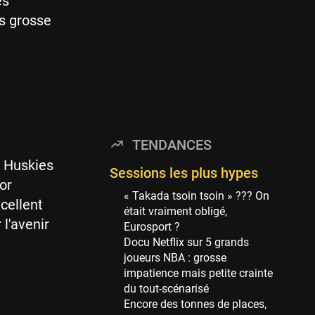
es
114 sessions
ès grosse
Golden State Warriors
113 sessions
Denver Nuggets
106 sessions
WNBA
97 sessions
TENDANCES
Philadelphia Sixers
s Huskies
89 sessions
Sessions les plus hypes
or
Milwaukee Bucks
« Takada tsoin tsoin » ??? On
cellent
82 sessions
était vraiment obligé,
l'avenir
Eurosport ?
Hoop Culture
Docu Netflix sur 5 grands
73 sessions
joueurs NBA : grosse
Oklahoma City Thunder
impatience mais petite crainte
69 sessions
du tout-scénarisé
Encore des tonnes de places,
Phoenix Suns