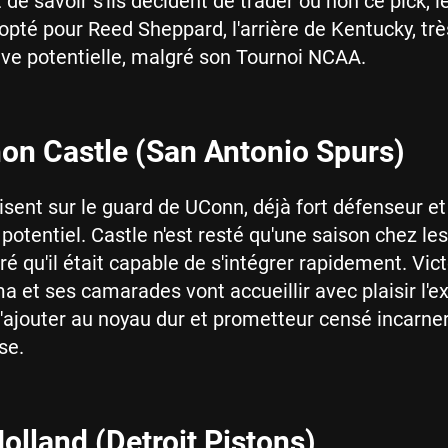
de savoir s'ils décident de trader ou non ce pick, l
opté pour Reed Sheppard, l'arrière de Kentucky, tr
ive potentielle, malgré son Tournoi NCAA.
on Castle (San Antonio Spurs)
sent sur le guard de UConn, déjà fort défenseur et
potentiel. Castle n'est resté qu'une saison chez le
é qu'il était capable de s'intégrer rapidement. Vict
t ses camarades vont accueillir avec plaisir l'ex
l'ajouter au noyau dur et prometteur censé incarner 
se.
olland (Detroit Pistons)