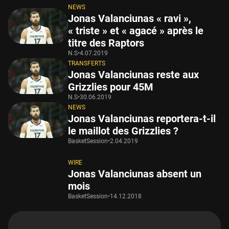
NEWS
Jonas Valanciunas « ravi »,
« triste » et « agacé » après le
titre des Raptors
N.S
•
4.07.2019
TRANSFERTS
Jonas Valanciunas reste aux
Grizzlies pour 45M
N.S
•
30.06.2019
NEWS
Jonas Valanciunas reportera-t-il
le maillot des Grizzlies ?
BasketSession
•
2.04.2019
WIRE
Jonas Valanciunas absent un
mois
BasketSession
•
14.12.2018