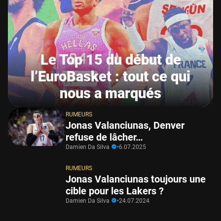
Le Top 15 du début de
l’EuroBasket : tout ce qui
nous a marqués
RUMEURS
Jonas Valanciunas, Denver
refuse de lâcher…
Damien Da Silva
•
6.07.2025
RUMEURS
Jonas Valanciunas toujours une
cible pour les Lakers ?
Damien Da Silva
•
24.07.2024