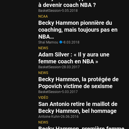
à devenir coach NBA ?
BasketSession
•
5.05.2018
NCAA
Becky Hammon pionnière du
coaching, mais toujours pas en
NBA…
Shaï Mamou
•
8.03.2018
NEWS
Adam Silver : « Il y aura une
femme coach en NBA »
BasketSession
•
28.03.2017
NEWS
Becky Hammon, la protégée de
Popovich victime de sexisme
BasketSession
•
5.03.2017
VIDÉO
San Antonio retire le maillot de
Becky Hammon, bel hommage
Antoine Kuhn
•
26.06.2016
NEWS
Becky Hammon, première femme