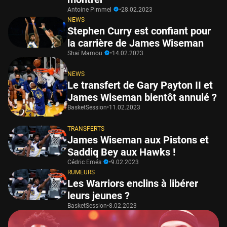
Antoine Pimmel
•
28.02.2023
NEWS
Stephen Curry est confiant pour
la carrière de James Wiseman
Shaï Mamou
•
14.02.2023
NEWS
Le transfert de Gary Payton II et
James Wiseman bientôt annulé ?
BasketSession
•
11.02.2023
TRANSFERTS
James Wiseman aux Pistons et
Saddiq Bey aux Hawks !
Cédric Emés
•
9.02.2023
RUMEURS
Les Warriors enclins à libérer
leurs jeunes ?
BasketSession
•
8.02.2023