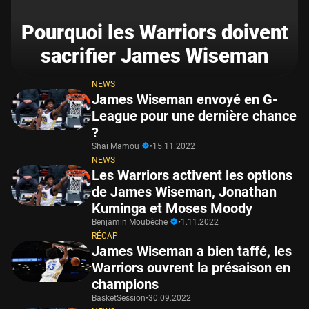
Pourquoi les Warriors doivent
sacrifier James Wiseman
NEWS
James Wiseman envoyé en G-
League pour une dernière chance
?
Shaï Mamou
•
15.11.2022
NEWS
Les Warriors activent les options
de James Wiseman, Jonathan
Kuminga et Moses Moody
Benjamin Moubèche
•
1.11.2022
RÉCAP
James Wiseman a bien taffé, les
Warriors ouvrent la présaison en
champions
BasketSession
•
30.09.2022