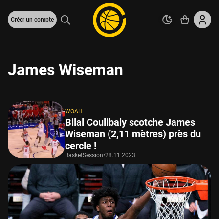
Créer un compte
James Wiseman
WOAH
Bilal Coulibaly scotche James
Wiseman (2,11 mètres) près du
cercle !
BasketSession
•
28.11.2023