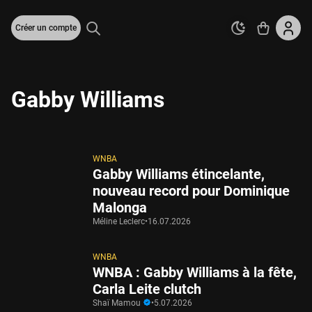
Créer un compte
Gabby Williams
WNBA
Gabby Williams étincelante,
nouveau record pour Dominique
Malonga
Méline Leclerc
•
16.07.2026
WNBA
WNBA : Gabby Williams à la fête,
Carla Leite clutch
Shaï Mamou
•
5.07.2026