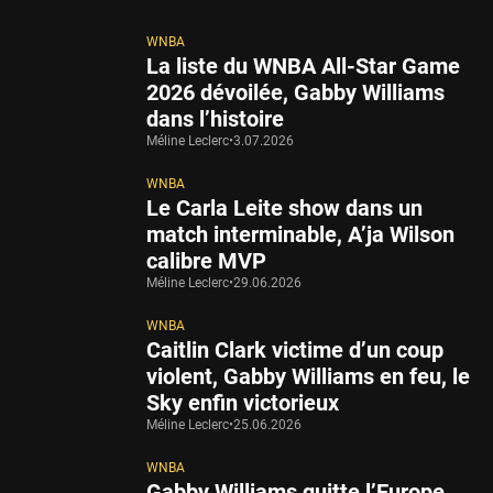
WNBA
La liste du WNBA All-Star Game
2026 dévoilée, Gabby Williams
dans l’histoire
Méline Leclerc
•
3.07.2026
WNBA
Le Carla Leite show dans un
match interminable, A’ja Wilson
calibre MVP
Méline Leclerc
•
29.06.2026
WNBA
Caitlin Clark victime d’un coup
violent, Gabby Williams en feu, le
Sky enfin victorieux
Méline Leclerc
•
25.06.2026
WNBA
Gabby Williams quitte l’Europe,