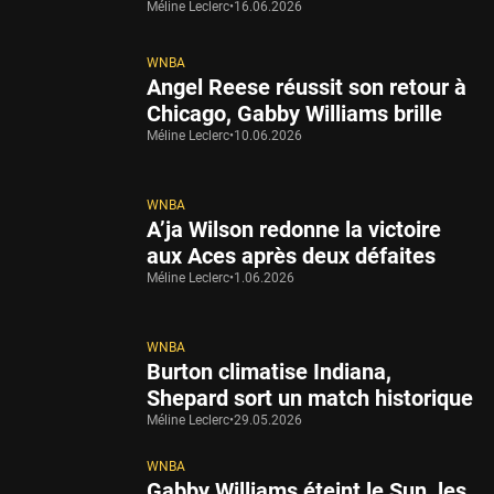
Méline Leclerc
•
16.06.2026
WNBA
Angel Reese réussit son retour à
Chicago, Gabby Williams brille
Méline Leclerc
•
10.06.2026
WNBA
A’ja Wilson redonne la victoire
aux Aces après deux défaites
Méline Leclerc
•
1.06.2026
WNBA
Burton climatise Indiana,
Shepard sort un match historique
Méline Leclerc
•
29.05.2026
WNBA
Gabby Williams éteint le Sun, les