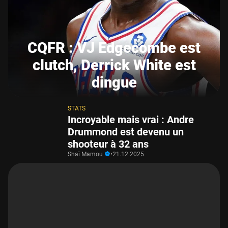
CQFR : VJ Edgecombe est
clutch, Derrick White est
dingue
STATS
Incroyable mais vrai : Andre
Drummond est devenu un
shooteur à 32 ans
Shaï Mamou
•
21.12.2025