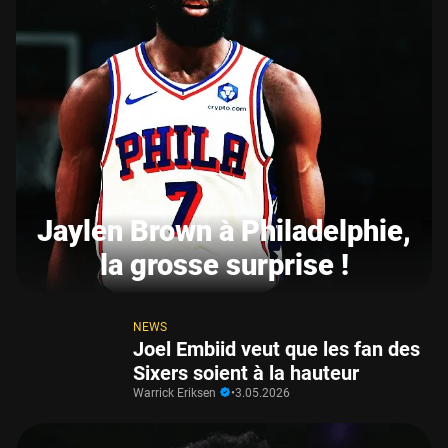
Jaylen Brown à Philadelphie,
la grosse surprise !
NEWS
Joel Embiid veut que les fan des
Sixers soient à la hauteur
Warrick Eriksen
•
3.05.2026