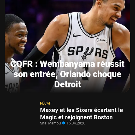
CQFR : Wembanyama réussit
son entrée, Orlando choque
Detroit
RÉCAP
Maxey et les Sixers écartent le
Magic et rejoignent Boston
Shaï Mamou
•
16.04.2026